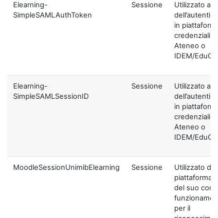
Elearning-
Sessione
Utilizzato ai f
SimpleSAMLAuthToken
dell’autentic
in piattaform
credenziali di
Ateneo o
IDEM/EduGA
Elearning-
Sessione
Utilizzato ai f
SimpleSAMLSessionID
dell’autentic
in piattaform
credenziali di
Ateneo o
IDEM/EduGA
MoodleSessionUnimibElearning
Sessione
Utilizzato dal
piattaforma ai
del suo corre
funzionamen
per il