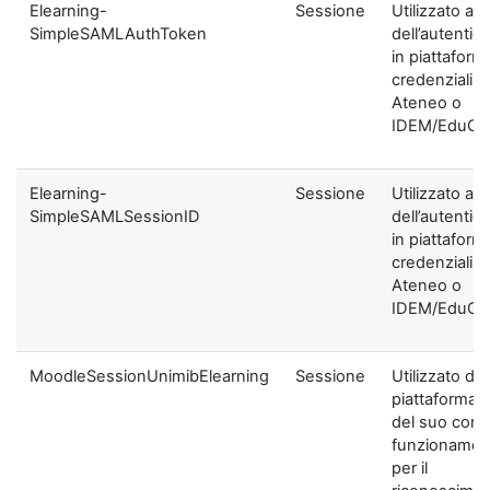
Elearning-
Sessione
Utilizzato ai f
SimpleSAMLAuthToken
dell’autentic
in piattaform
credenziali di
Ateneo o
IDEM/EduGA
Elearning-
Sessione
Utilizzato ai f
SimpleSAMLSessionID
dell’autentic
in piattaform
credenziali di
Ateneo o
IDEM/EduGA
MoodleSessionUnimibElearning
Sessione
Utilizzato dal
piattaforma ai
del suo corre
funzionamen
per il