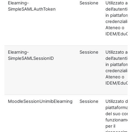
Elearning-
Sessione
Utilizzato ai f
SimpleSAMLAuthToken
dell’autentic
in piattaform
credenziali di
Ateneo o
IDEM/EduGA
Elearning-
Sessione
Utilizzato ai f
SimpleSAMLSessionID
dell’autentic
in piattaform
credenziali di
Ateneo o
IDEM/EduGA
MoodleSessionUnimibElearning
Sessione
Utilizzato dal
piattaforma ai
del suo corre
funzionamen
per il