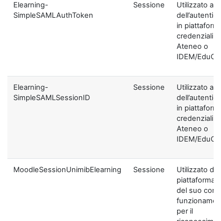
Elearning-
Sessione
Utilizzato ai f
SimpleSAMLAuthToken
dell’autentic
in piattaform
credenziali di
Ateneo o
IDEM/EduGA
Elearning-
Sessione
Utilizzato ai f
SimpleSAMLSessionID
dell’autentic
in piattaform
credenziali di
Ateneo o
IDEM/EduGA
MoodleSessionUnimibElearning
Sessione
Utilizzato dal
piattaforma ai
del suo corre
funzionamen
per il