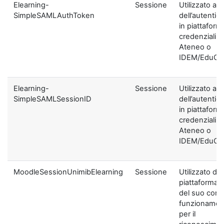
Elearning-
Sessione
Utilizzato ai f
SimpleSAMLAuthToken
dell’autentic
in piattaform
credenziali di
Ateneo o
IDEM/EduGA
Elearning-
Sessione
Utilizzato ai f
SimpleSAMLSessionID
dell’autentic
in piattaform
credenziali di
Ateneo o
IDEM/EduGA
MoodleSessionUnimibElearning
Sessione
Utilizzato dal
piattaforma ai
del suo corre
funzionamen
per il