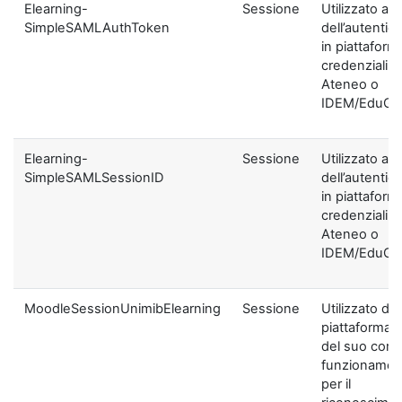
Elearning-
Sessione
Utilizzato ai f
SimpleSAMLAuthToken
dell’autentic
in piattaform
credenziali di
Ateneo o
IDEM/EduGA
Elearning-
Sessione
Utilizzato ai f
SimpleSAMLSessionID
dell’autentic
in piattaform
credenziali di
Ateneo o
IDEM/EduGA
MoodleSessionUnimibElearning
Sessione
Utilizzato dal
piattaforma ai
del suo corre
funzionamen
per il