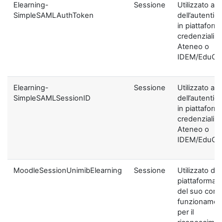
Elearning-
Sessione
Utilizzato ai f
SimpleSAMLAuthToken
dell’autentic
in piattaform
credenziali di
Ateneo o
IDEM/EduGA
Elearning-
Sessione
Utilizzato ai f
SimpleSAMLSessionID
dell’autentic
in piattaform
credenziali di
Ateneo o
IDEM/EduGA
MoodleSessionUnimibElearning
Sessione
Utilizzato dal
piattaforma ai
del suo corre
funzionamen
per il