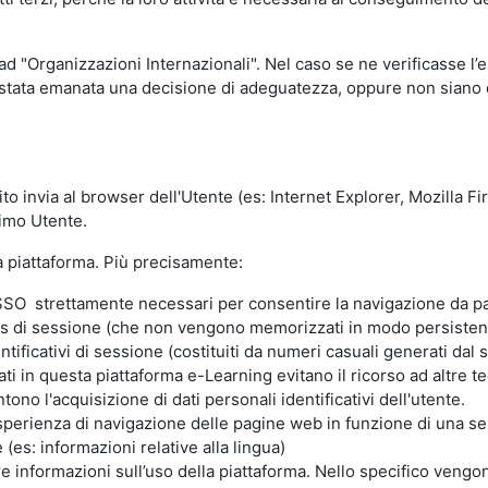
 ad "Organizzazioni Internazionali". Nel caso se ne verificasse l’
ia stata emanata una decisione di adeguatezza, oppure non siano d
ito invia al browser dell'Utente (es: Internet Explorer, Mozilla 
simo Utente.
la piattaforma. Più precisamente:
SO strettamente necessari per consentire la navigazione da part
s di sessione (che non vengono memorizzati in modo persistent
ntificativi di sessione (costituiti da numeri casuali generati dal
zzati in questa piattaforma e-Learning evitano il ricorso ad altre
ono l'acquisizione di dati personali identificativi dell'utente.
'esperienza di navigazione delle pagine web in funzione di una seri
(es: informazioni relative alla lingua)
are informazioni sull’uso della piattaforma. Nello specifico vengo