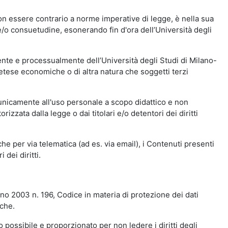
n essere contrario a norme imperative di legge, è nella sua
o e/o consuetudine, esonerando fin d'ora dell’Università degli
nte e processualmente dell’Università degli Studi di Milano-
etese economiche o di altra natura che soggetti terzi
 unicamente all'uso personale a scopo didattico e non
zata dalla legge o dai titolari e/o detentori dei diritti
e per via telematica (ad es. via email), i Contenuti presenti
 dei diritti.
gno 2003 n. 196, Codice in materia di protezione dei dati
iche.
 possibile e proporzionato per non ledere i diritti degli