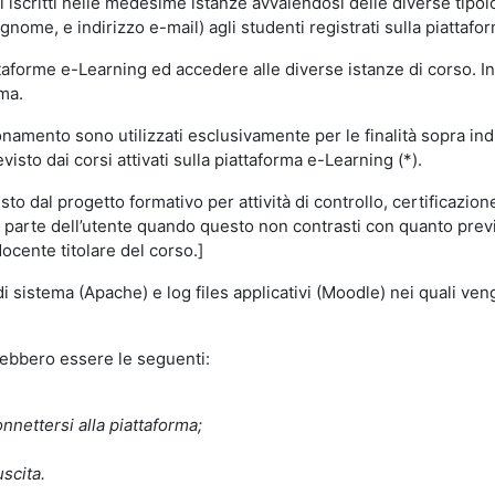
i iscritti nelle medesime istanze avvalendosi delle diverse tipolog
gnome, e indirizzo e-mail) agli studenti registrati sulla piattafor
attaforme e-Learning ed accedere alle diverse istanze di corso. In
rma.
nzionamento sono utilizzati esclusivamente per le finalità sopra i
visto dai corsi attivati sulla piattaforma e-Learning (*).
o dal progetto formativo per attività di controllo, certificazione d
a parte dell’utente quando questo non contrasti con quanto previs
docente titolare del corso.]
 di sistema (Apache) e log files applicativi (Moodle) nei quali v
trebbero essere le seguenti:
nnettersi alla piattaforma;
uscita.