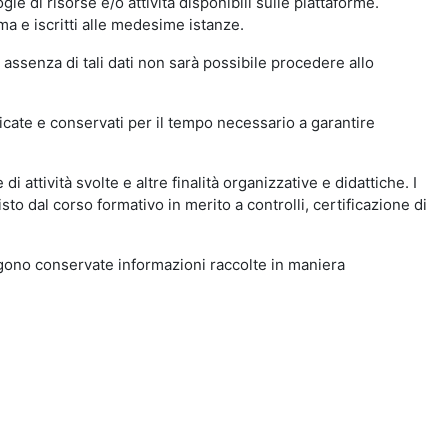
ie di risorse e/o attività disponibili sulle piattaforme.
ma e iscritti alle medesime istanze.
 assenza di tali dati non sarà possibile procedere allo
ndicate e conservati per il tempo necessario a garantire
i attività svolte e altre finalità organizzative e didattiche. I
to dal corso formativo in merito a controlli, certificazione di
engono conservate informazioni raccolte in maniera