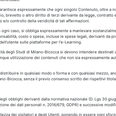
garantisce espressamente che ogni singolo Contenuto, oltre a no
hio, brevetto o altro diritto di terzi derivante da legge, contratt
/o controllo della veridicità di tali affermazioni.
in ogni caso, si obbliga espressamente a manlevare sostanzialme
abilità, costo o spese, incluse le spese legali, derivanti da pr
ell’utente sulle piattaforme per l'e-Learning.
sità degli Studi di Milano-Bicocca si devono intendere destinati
que utilizzazione dei contenuti che non sia espressamente autoriz
istribuire in qualsiasi modo o forma e con qualsiasi mezzo, anch
o-Bicocca, senza il previo consenso scritto dei rispettivi titolari
egli obblighi derivanti dalla normativa nazionale (D. Lgs 30 giu
zione dei dati personali n. 2016/679, GDPR) e successive modif
tezza dei visitatori e degli Utenti, ponendo in essere ogni sforzo