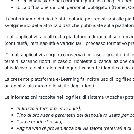
c. La condivisione dei contributi pubblicati dagli student
d. La diffusione dei dati personali obbligatori (Nome, Co
Il conferimento dei dati è obbligatorio per registrarsi alle pi
svolgimento delle attività didattiche pubblicate sulla piattafo
I dati applicativi raccolti dalla piattaforma durante il suo fu
(continuità, immutabilità e veridicità) il processo formativo pre
[* i dati applicativi vengono conservati in base a quanto richiest
termini saranno ridotti in caso di richieste di cancellazione d
attività svolte o altri elementi oggettivamente identificati dal 
La presente piattaforma e-Learning fa inoltre uso di log files
automatizzata durante le visite degli utenti.
Le informazioni raccolte nei log files di sistema (Apache) po
Indirizzo internet protocol (IP);
Tipo di browser e parametri del dispositivo usato per co
Data e orario di visita;
Pagina web di provenienza del visitatore (referral) e di 