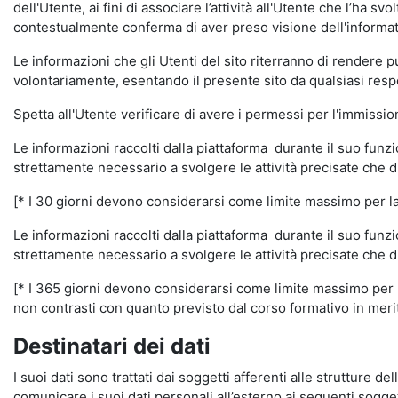
dell'Utente, ai fini di associare l’attività all'Utente che l’ha s
contestualmente conferma di aver preso visione dell'informat
Le informazioni che gli Utenti del sito riterranno di rendere 
volontariamente, esentando il presente sito da qualsiasi respon
Spetta all'Utente verificare di avere i permessi per l'immission
Le informazioni raccolti dalla piattaforma durante il suo funz
strettamente necessario a svolgere le attività precisate che d
[* I 30 giorni devono considerarsi come limite massimo per la c
Le informazioni raccolti dalla piattaforma durante il suo funzi
strettamente necessario a svolgere le attività precisate che d
[* I 365 giorni devono considerarsi come limite massimo per la
non contrasti con quanto previsto dal corso formativo in merito 
Destinatari dei dati
I suoi dati sono trattati dai soggetti afferenti alle strutture de
comunicare i suoi dati personali all’esterno ai seguenti soggett