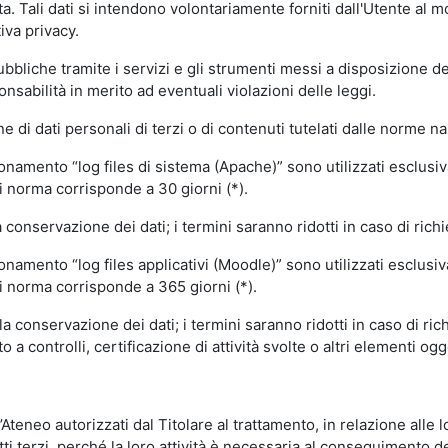
volta. Tali dati si intendono volontariamente forniti dall'Utente al 
iva privacy.
pubbliche tramite i servizi e gli strumenti messi a disposizione 
sabilità in merito ad eventuali violazioni delle leggi.
e di dati personali di terzi o di contenuti tutelati dalle norme na
ionamento “log files di sistema (Apache)” sono utilizzati esclusiv
i norma corrisponde a 30 giorni (*).
onservazione dei dati; i termini saranno ridotti in caso di richi
onamento “log files applicativi (Moodle)” sono utilizzati esclusi
i norma corrisponde a 365 giorni (*).
 conservazione dei dati; i termini saranno ridotti in caso di ri
a controlli, certificazione di attività svolte o altri elementi ogg
ll’Ateneo autorizzati dal Titolare al trattamento, in relazione alle
i terzi, perché la loro attività è necessaria al conseguimento del