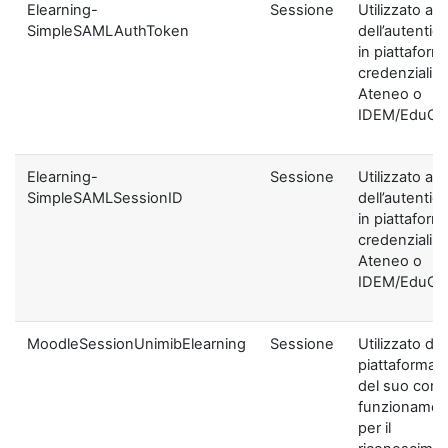
Elearning-
Sessione
Utilizzato ai f
SimpleSAMLAuthToken
dell’autentic
in piattaform
credenziali di
Ateneo o
IDEM/EduGA
Elearning-
Sessione
Utilizzato ai f
SimpleSAMLSessionID
dell’autentic
in piattaform
credenziali di
Ateneo o
IDEM/EduGA
MoodleSessionUnimibElearning
Sessione
Utilizzato dal
piattaforma ai
del suo corre
funzionamen
per il