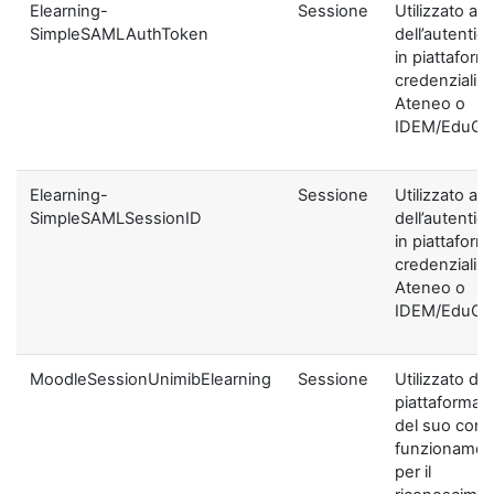
Elearning-
Sessione
Utilizzato ai f
SimpleSAMLAuthToken
dell’autentic
in piattaform
credenziali di
Ateneo o
IDEM/EduGA
Elearning-
Sessione
Utilizzato ai f
SimpleSAMLSessionID
dell’autentic
in piattaform
credenziali di
Ateneo o
IDEM/EduGA
MoodleSessionUnimibElearning
Sessione
Utilizzato dal
piattaforma ai
del suo corre
funzionamen
per il