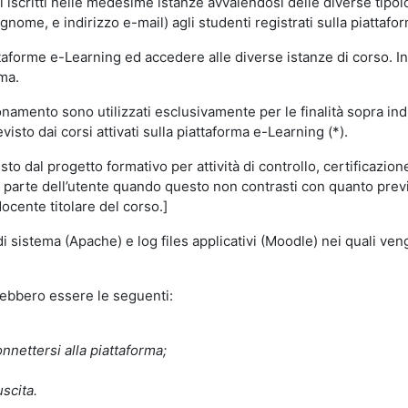
i iscritti nelle medesime istanze avvalendosi delle diverse tipolog
gnome, e indirizzo e-mail) agli studenti registrati sulla piattafor
attaforme e-Learning ed accedere alle diverse istanze di corso. In
rma.
nzionamento sono utilizzati esclusivamente per le finalità sopra i
visto dai corsi attivati sulla piattaforma e-Learning (*).
o dal progetto formativo per attività di controllo, certificazione d
a parte dell’utente quando questo non contrasti con quanto previs
docente titolare del corso.]
 di sistema (Apache) e log files applicativi (Moodle) nei quali v
trebbero essere le seguenti:
nnettersi alla piattaforma;
uscita.