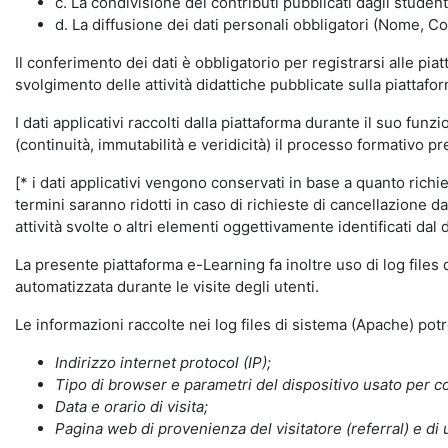
c. La condivisione dei contributi pubblicati dagli student
d. La diffusione dei dati personali obbligatori (Nome, Co
Il conferimento dei dati è obbligatorio per registrarsi alle pi
svolgimento delle attività didattiche pubblicate sulla piattafo
I dati applicativi raccolti dalla piattaforma durante il suo fu
(continuità, immutabilità e veridicità) il processo formativo pre
[* i dati applicativi vengono conservati in base a quanto richiest
termini saranno ridotti in caso di richieste di cancellazione d
attività svolte o altri elementi oggettivamente identificati dal 
La presente piattaforma e-Learning fa inoltre uso di log files
automatizzata durante le visite degli utenti.
Le informazioni raccolte nei log files di sistema (Apache) po
Indirizzo internet protocol (IP);
Tipo di browser e parametri del dispositivo usato per co
Data e orario di visita;
Pagina web di provenienza del visitatore (referral) e di 