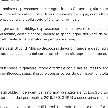
garantisce espressamente che ogni singolo Contenuto, oltre a no
hio, brevetto o altro diritto di terzi derivante da legge, contratt
/o controllo della veridicità di tali affermazioni.
in ogni caso, si obbliga espressamente a manlevare sostanzialme
abilità, costo o spese, incluse le spese legali, derivanti da pr
ell’utente sulle piattaforme per l'e-Learning.
sità degli Studi di Milano-Bicocca si devono intendere destinati
que utilizzazione dei contenuti che non sia espressamente autoriz
istribuire in qualsiasi modo o forma e con qualsiasi mezzo, anch
o-Bicocca, senza il previo consenso scritto dei rispettivi titolari
egli obblighi derivanti dalla normativa nazionale (D. Lgs 30 giu
zione dei dati personali n. 2016/679, GDPR) e successive modif
tezza dei visitatori e degli Utenti, ponendo in essere ogni sforzo