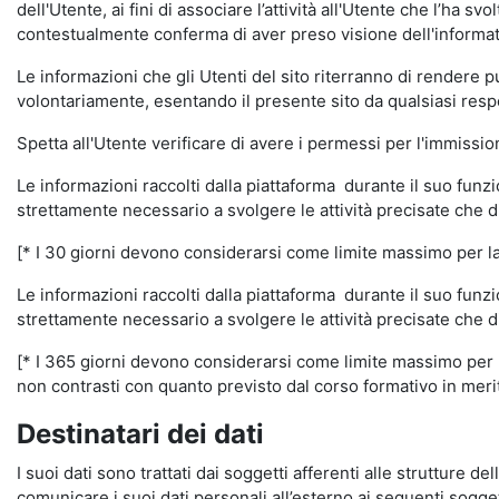
dell'Utente, ai fini di associare l’attività all'Utente che l’ha s
contestualmente conferma di aver preso visione dell'informat
Le informazioni che gli Utenti del sito riterranno di rendere 
volontariamente, esentando il presente sito da qualsiasi respon
Spetta all'Utente verificare di avere i permessi per l'immission
Le informazioni raccolti dalla piattaforma durante il suo funz
strettamente necessario a svolgere le attività precisate che d
[* I 30 giorni devono considerarsi come limite massimo per la c
Le informazioni raccolti dalla piattaforma durante il suo funzi
strettamente necessario a svolgere le attività precisate che d
[* I 365 giorni devono considerarsi come limite massimo per la
non contrasti con quanto previsto dal corso formativo in merito 
Destinatari dei dati
I suoi dati sono trattati dai soggetti afferenti alle strutture de
comunicare i suoi dati personali all’esterno ai seguenti soggett