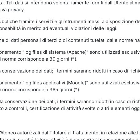
volta. Tali dati si intendono volontariamente forniti dall'Utente al 
iva privacy.
pubbliche tramite i servizi e gli strumenti messi a disposizione 
sabilità in merito ad eventuali violazioni delle leggi.
e di dati personali di terzi o di contenuti tutelati dalle norme na
ionamento “log files di sistema (Apache)” sono utilizzati esclusiv
i norma corrisponde a 30 giorni (*).
onservazione dei dati; i termini saranno ridotti in caso di richi
onamento “log files applicativi (Moodle)” sono utilizzati esclusi
i norma corrisponde a 365 giorni (*).
 conservazione dei dati; i termini saranno ridotti in caso di ri
a controlli, certificazione di attività svolte o altri elementi ogg
ll’Ateneo autorizzati dal Titolare al trattamento, in relazione alle
i terzi, perché la loro attività è necessaria al conseguimento del