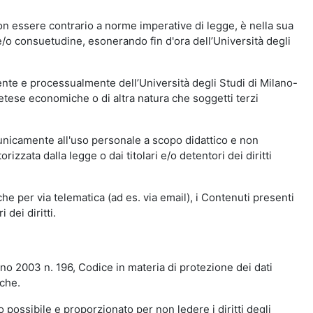
n essere contrario a norme imperative di legge, è nella sua
o e/o consuetudine, esonerando fin d'ora dell’Università degli
nte e processualmente dell’Università degli Studi di Milano-
etese economiche o di altra natura che soggetti terzi
 unicamente all'uso personale a scopo didattico e non
zata dalla legge o dai titolari e/o detentori dei diritti
e per via telematica (ad es. via email), i Contenuti presenti
 dei diritti.
gno 2003 n. 196, Codice in materia di protezione dei dati
iche.
 possibile e proporzionato per non ledere i diritti degli