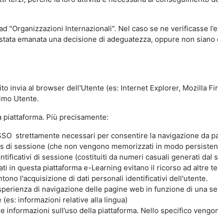
 ad "Organizzazioni Internazionali". Nel caso se ne verificasse l’
ia stata emanata una decisione di adeguatezza, oppure non siano d
ito invia al browser dell'Utente (es: Internet Explorer, Mozilla 
simo Utente.
la piattaforma. Più precisamente:
SO strettamente necessari per consentire la navigazione da part
s di sessione (che non vengono memorizzati in modo persistent
ntificativi di sessione (costituiti da numeri casuali generati dal
zzati in questa piattaforma e-Learning evitano il ricorso ad altre
ono l'acquisizione di dati personali identificativi dell'utente.
'esperienza di navigazione delle pagine web in funzione di una seri
(es: informazioni relative alla lingua)
are informazioni sull’uso della piattaforma. Nello specifico vengo