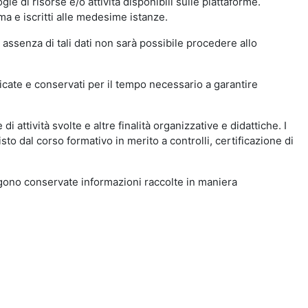
ie di risorse e/o attività disponibili sulle piattaforme.
ma e iscritti alle medesime istanze.
 assenza di tali dati non sarà possibile procedere allo
ndicate e conservati per il tempo necessario a garantire
i attività svolte e altre finalità organizzative e didattiche. I
to dal corso formativo in merito a controlli, certificazione di
engono conservate informazioni raccolte in maniera