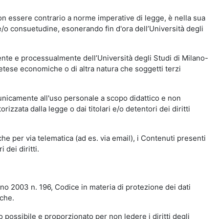
n essere contrario a norme imperative di legge, è nella sua
o e/o consuetudine, esonerando fin d'ora dell’Università degli
nte e processualmente dell’Università degli Studi di Milano-
etese economiche o di altra natura che soggetti terzi
 unicamente all'uso personale a scopo didattico e non
zata dalla legge o dai titolari e/o detentori dei diritti
e per via telematica (ad es. via email), i Contenuti presenti
 dei diritti.
gno 2003 n. 196, Codice in materia di protezione dei dati
iche.
 possibile e proporzionato per non ledere i diritti degli