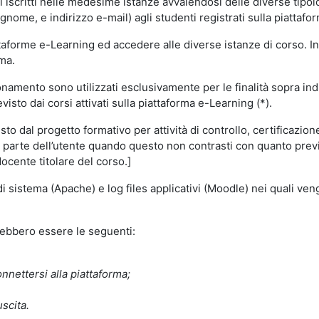
i iscritti nelle medesime istanze avvalendosi delle diverse tipolog
gnome, e indirizzo e-mail) agli studenti registrati sulla piattafor
attaforme e-Learning ed accedere alle diverse istanze di corso. In
rma.
nzionamento sono utilizzati esclusivamente per le finalità sopra i
visto dai corsi attivati sulla piattaforma e-Learning (*).
o dal progetto formativo per attività di controllo, certificazione d
a parte dell’utente quando questo non contrasti con quanto previs
docente titolare del corso.]
 di sistema (Apache) e log files applicativi (Moodle) nei quali v
trebbero essere le seguenti:
nnettersi alla piattaforma;
uscita.