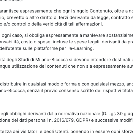
garantisce espressamente che ogni singolo Contenuto, oltre a no
hio, brevetto o altro diritto di terzi derivante da legge, contratt
/o controllo della veridicità di tali affermazioni.
in ogni caso, si obbliga espressamente a manlevare sostanzialme
abilità, costo o spese, incluse le spese legali, derivanti da pr
ell’utente sulle piattaforme per l'e-Learning.
sità degli Studi di Milano-Bicocca si devono intendere destinati
que utilizzazione dei contenuti che non sia espressamente autoriz
istribuire in qualsiasi modo o forma e con qualsiasi mezzo, anch
o-Bicocca, senza il previo consenso scritto dei rispettivi titolari
egli obblighi derivanti dalla normativa nazionale (D. Lgs 30 giu
zione dei dati personali n. 2016/679, GDPR) e successive modif
tezza dei visitatori e degli Utenti, ponendo in essere ogni sforzo