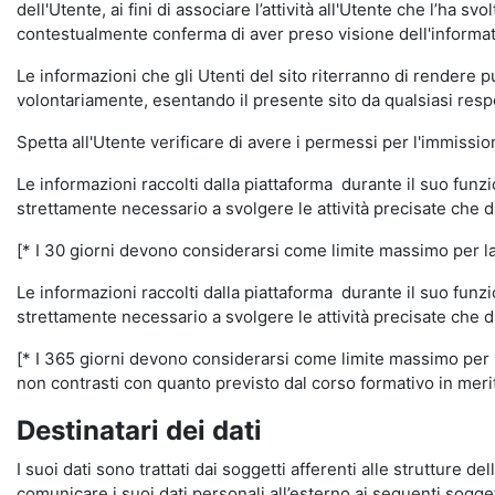
dell'Utente, ai fini di associare l’attività all'Utente che l’ha s
contestualmente conferma di aver preso visione dell'informat
Le informazioni che gli Utenti del sito riterranno di rendere 
volontariamente, esentando il presente sito da qualsiasi respon
Spetta all'Utente verificare di avere i permessi per l'immission
Le informazioni raccolti dalla piattaforma durante il suo funz
strettamente necessario a svolgere le attività precisate che d
[* I 30 giorni devono considerarsi come limite massimo per la c
Le informazioni raccolti dalla piattaforma durante il suo funzi
strettamente necessario a svolgere le attività precisate che d
[* I 365 giorni devono considerarsi come limite massimo per la
non contrasti con quanto previsto dal corso formativo in merito 
Destinatari dei dati
I suoi dati sono trattati dai soggetti afferenti alle strutture de
comunicare i suoi dati personali all’esterno ai seguenti soggett