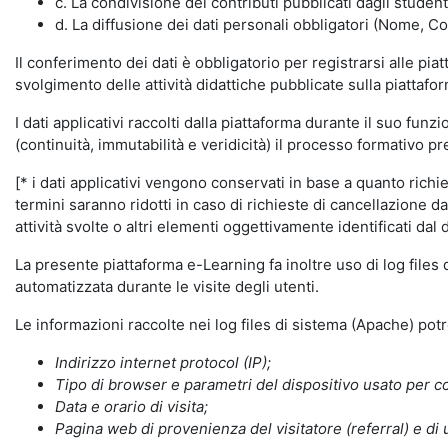
c. La condivisione dei contributi pubblicati dagli student
d. La diffusione dei dati personali obbligatori (Nome, Co
Il conferimento dei dati è obbligatorio per registrarsi alle pi
svolgimento delle attività didattiche pubblicate sulla piattafo
I dati applicativi raccolti dalla piattaforma durante il suo fu
(continuità, immutabilità e veridicità) il processo formativo pre
[* i dati applicativi vengono conservati in base a quanto richiest
termini saranno ridotti in caso di richieste di cancellazione d
attività svolte o altri elementi oggettivamente identificati dal 
La presente piattaforma e-Learning fa inoltre uso di log files
automatizzata durante le visite degli utenti.
Le informazioni raccolte nei log files di sistema (Apache) po
Indirizzo internet protocol (IP);
Tipo di browser e parametri del dispositivo usato per co
Data e orario di visita;
Pagina web di provenienza del visitatore (referral) e di 