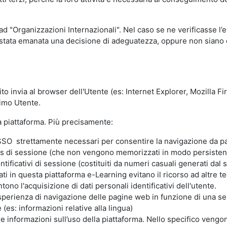
 ad "Organizzazioni Internazionali". Nel caso se ne verificasse l’
ia stata emanata una decisione di adeguatezza, oppure non siano d
ito invia al browser dell'Utente (es: Internet Explorer, Mozilla 
simo Utente.
la piattaforma. Più precisamente:
SO strettamente necessari per consentire la navigazione da part
s di sessione (che non vengono memorizzati in modo persistent
ntificativi di sessione (costituiti da numeri casuali generati dal
zzati in questa piattaforma e-Learning evitano il ricorso ad altre
ono l'acquisizione di dati personali identificativi dell'utente.
'esperienza di navigazione delle pagine web in funzione di una seri
(es: informazioni relative alla lingua)
are informazioni sull’uso della piattaforma. Nello specifico vengo