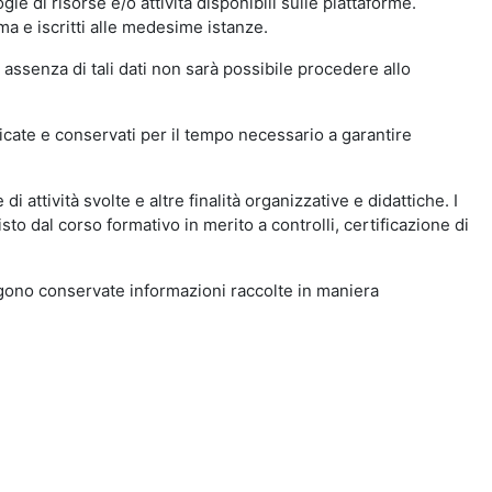
ie di risorse e/o attività disponibili sulle piattaforme.
ma e iscritti alle medesime istanze.
 assenza di tali dati non sarà possibile procedere allo
ndicate e conservati per il tempo necessario a garantire
i attività svolte e altre finalità organizzative e didattiche. I
to dal corso formativo in merito a controlli, certificazione di
engono conservate informazioni raccolte in maniera