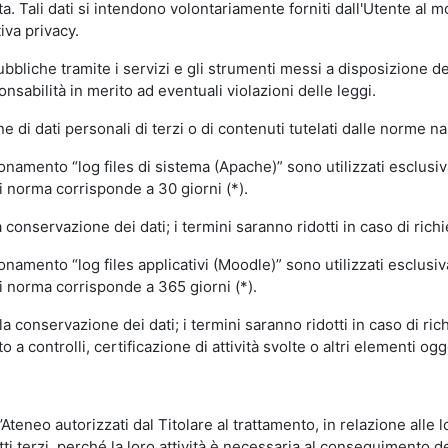
volta. Tali dati si intendono volontariamente forniti dall'Utente al 
iva privacy.
pubbliche tramite i servizi e gli strumenti messi a disposizione 
sabilità in merito ad eventuali violazioni delle leggi.
e di dati personali di terzi o di contenuti tutelati dalle norme na
ionamento “log files di sistema (Apache)” sono utilizzati esclusiv
i norma corrisponde a 30 giorni (*).
onservazione dei dati; i termini saranno ridotti in caso di richi
onamento “log files applicativi (Moodle)” sono utilizzati esclusi
i norma corrisponde a 365 giorni (*).
 conservazione dei dati; i termini saranno ridotti in caso di ri
a controlli, certificazione di attività svolte o altri elementi ogg
ll’Ateneo autorizzati dal Titolare al trattamento, in relazione alle
i terzi, perché la loro attività è necessaria al conseguimento del