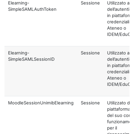
Elearning-
Sessione
Utilizzato ai f
SimpleSAMLAuthToken
dell’autentic
in piattaform
credenziali di
Ateneo o
IDEM/EduGA
Elearning-
Sessione
Utilizzato ai f
SimpleSAMLSessionID
dell’autentic
in piattaform
credenziali di
Ateneo o
IDEM/EduGA
MoodleSessionUnimibElearning
Sessione
Utilizzato dal
piattaforma ai
del suo corre
funzionamen
per il