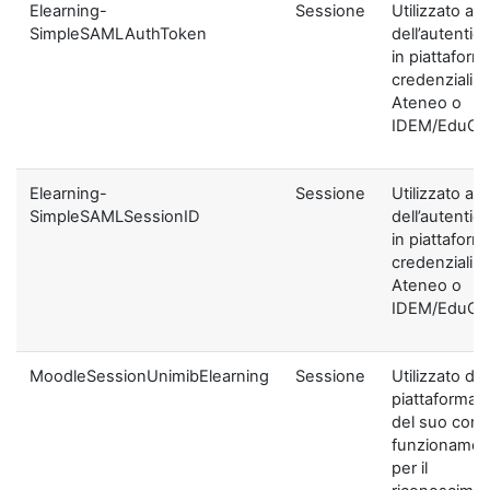
Elearning-
Sessione
Utilizzato ai f
SimpleSAMLAuthToken
dell’autentic
in piattaform
credenziali di
Ateneo o
IDEM/EduGA
Elearning-
Sessione
Utilizzato ai f
SimpleSAMLSessionID
dell’autentic
in piattaform
credenziali di
Ateneo o
IDEM/EduGA
MoodleSessionUnimibElearning
Sessione
Utilizzato dal
piattaforma ai
del suo corre
funzionamen
per il