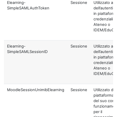
Elearning-
Sessione
Utilizzato ai f
SimpleSAMLAuthToken
dell’autentic
in piattaform
credenziali di
Ateneo o
IDEM/EduGA
Elearning-
Sessione
Utilizzato ai f
SimpleSAMLSessionID
dell’autentic
in piattaform
credenziali di
Ateneo o
IDEM/EduGA
MoodleSessionUnimibElearning
Sessione
Utilizzato dal
piattaforma ai
del suo corre
funzionamen
per il