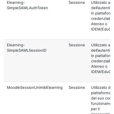
Elearning-
Sessione
Utilizzato ai f
SimpleSAMLAuthToken
dell’autentic
in piattaform
credenziali di
Ateneo o
IDEM/EduGA
Elearning-
Sessione
Utilizzato ai f
SimpleSAMLSessionID
dell’autentic
in piattaform
credenziali di
Ateneo o
IDEM/EduGA
MoodleSessionUnimibElearning
Sessione
Utilizzato dal
piattaforma ai
del suo corre
funzionamen
per il