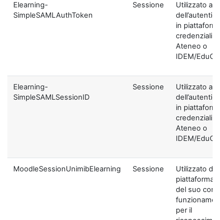
Elearning-
Sessione
Utilizzato ai f
SimpleSAMLAuthToken
dell’autentic
in piattaform
credenziali di
Ateneo o
IDEM/EduGA
Elearning-
Sessione
Utilizzato ai f
SimpleSAMLSessionID
dell’autentic
in piattaform
credenziali di
Ateneo o
IDEM/EduGA
MoodleSessionUnimibElearning
Sessione
Utilizzato dal
piattaforma ai
del suo corre
funzionamen
per il