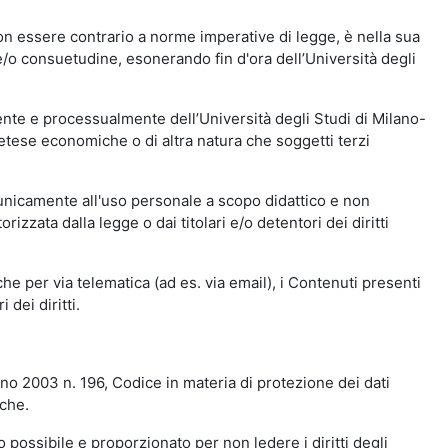
n essere contrario a norme imperative di legge, è nella sua
o e/o consuetudine, esonerando fin d'ora dell’Università degli
nte e processualmente dell’Università degli Studi di Milano-
etese economiche o di altra natura che soggetti terzi
 unicamente all'uso personale a scopo didattico e non
zata dalla legge o dai titolari e/o detentori dei diritti
e per via telematica (ad es. via email), i Contenuti presenti
 dei diritti.
gno 2003 n. 196, Codice in materia di protezione dei dati
iche.
 possibile e proporzionato per non ledere i diritti degli