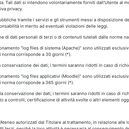
volta. Tali dati si intendono volontariamente forniti dall'Utente al 
iva privacy.
pubbliche tramite i servizi e gli strumenti messi a disposizione 
sabilità in merito ad eventuali violazioni delle leggi.
e di dati personali di terzi o di contenuti tutelati dalle norme na
ionamento “log files di sistema (Apache)” sono utilizzati esclusiv
i norma corrisponde a 30 giorni (*).
onservazione dei dati; i termini saranno ridotti in caso di richi
onamento “log files applicativi (Moodle)” sono utilizzati esclusi
i norma corrisponde a 365 giorni (*).
 conservazione dei dati; i termini saranno ridotti in caso di ri
a controlli, certificazione di attività svolte o altri elementi ogg
ll’Ateneo autorizzati dal Titolare al trattamento, in relazione alle
i terzi, perché la loro attività è necessaria al conseguimento del