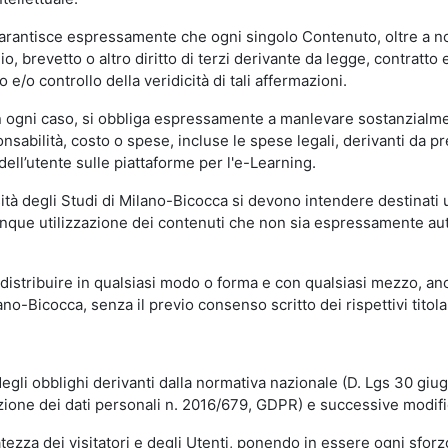
garantisce espressamente che ogni singolo Contenuto, oltre a no
hio, brevetto o altro diritto di terzi derivante da legge, contratt
/o controllo della veridicità di tali affermazioni.
in ogni caso, si obbliga espressamente a manlevare sostanzialme
abilità, costo o spese, incluse le spese legali, derivanti da pr
ell’utente sulle piattaforme per l'e-Learning.
sità degli Studi di Milano-Bicocca si devono intendere destinati
que utilizzazione dei contenuti che non sia espressamente autoriz
istribuire in qualsiasi modo o forma e con qualsiasi mezzo, anch
o-Bicocca, senza il previo consenso scritto dei rispettivi titolari
egli obblighi derivanti dalla normativa nazionale (D. Lgs 30 giu
zione dei dati personali n. 2016/679, GDPR) e successive modif
tezza dei visitatori e degli Utenti, ponendo in essere ogni sforzo