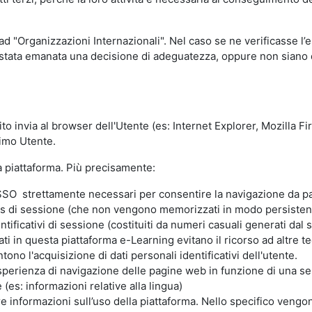
 ad "Organizzazioni Internazionali". Nel caso se ne verificasse l’
ia stata emanata una decisione di adeguatezza, oppure non siano d
ito invia al browser dell'Utente (es: Internet Explorer, Mozilla 
simo Utente.
la piattaforma. Più precisamente:
SO strettamente necessari per consentire la navigazione da part
s di sessione (che non vengono memorizzati in modo persistent
ntificativi di sessione (costituiti da numeri casuali generati dal
zzati in questa piattaforma e-Learning evitano il ricorso ad altre
ono l'acquisizione di dati personali identificativi dell'utente.
'esperienza di navigazione delle pagine web in funzione di una seri
(es: informazioni relative alla lingua)
are informazioni sull’uso della piattaforma. Nello specifico vengo