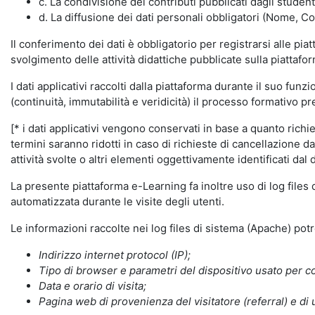
c. La condivisione dei contributi pubblicati dagli student
d. La diffusione dei dati personali obbligatori (Nome, Co
Il conferimento dei dati è obbligatorio per registrarsi alle pi
svolgimento delle attività didattiche pubblicate sulla piattafo
I dati applicativi raccolti dalla piattaforma durante il suo fu
(continuità, immutabilità e veridicità) il processo formativo pre
[* i dati applicativi vengono conservati in base a quanto richiest
termini saranno ridotti in caso di richieste di cancellazione d
attività svolte o altri elementi oggettivamente identificati dal 
La presente piattaforma e-Learning fa inoltre uso di log files
automatizzata durante le visite degli utenti.
Le informazioni raccolte nei log files di sistema (Apache) po
Indirizzo internet protocol (IP);
Tipo di browser e parametri del dispositivo usato per co
Data e orario di visita;
Pagina web di provenienza del visitatore (referral) e di 