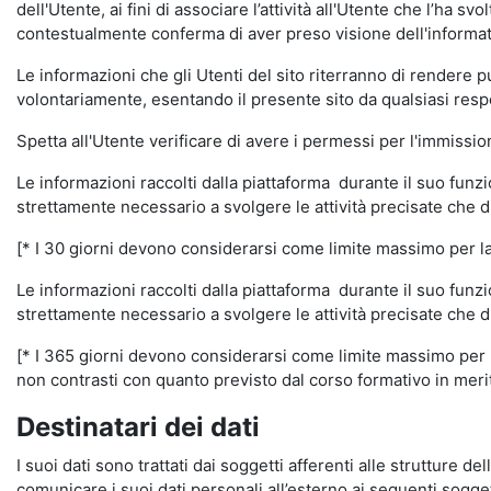
dell'Utente, ai fini di associare l’attività all'Utente che l’ha s
contestualmente conferma di aver preso visione dell'informat
Le informazioni che gli Utenti del sito riterranno di rendere 
volontariamente, esentando il presente sito da qualsiasi respon
Spetta all'Utente verificare di avere i permessi per l'immission
Le informazioni raccolti dalla piattaforma durante il suo funz
strettamente necessario a svolgere le attività precisate che d
[* I 30 giorni devono considerarsi come limite massimo per la c
Le informazioni raccolti dalla piattaforma durante il suo funzi
strettamente necessario a svolgere le attività precisate che d
[* I 365 giorni devono considerarsi come limite massimo per la
non contrasti con quanto previsto dal corso formativo in merito 
Destinatari dei dati
I suoi dati sono trattati dai soggetti afferenti alle strutture de
comunicare i suoi dati personali all’esterno ai seguenti soggett