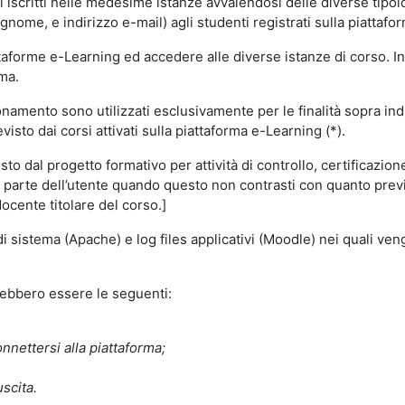
i iscritti nelle medesime istanze avvalendosi delle diverse tipolog
gnome, e indirizzo e-mail) agli studenti registrati sulla piattafor
attaforme e-Learning ed accedere alle diverse istanze di corso. In
rma.
nzionamento sono utilizzati esclusivamente per le finalità sopra i
visto dai corsi attivati sulla piattaforma e-Learning (*).
o dal progetto formativo per attività di controllo, certificazione d
a parte dell’utente quando questo non contrasti con quanto previs
docente titolare del corso.]
 di sistema (Apache) e log files applicativi (Moodle) nei quali v
trebbero essere le seguenti:
nnettersi alla piattaforma;
uscita.