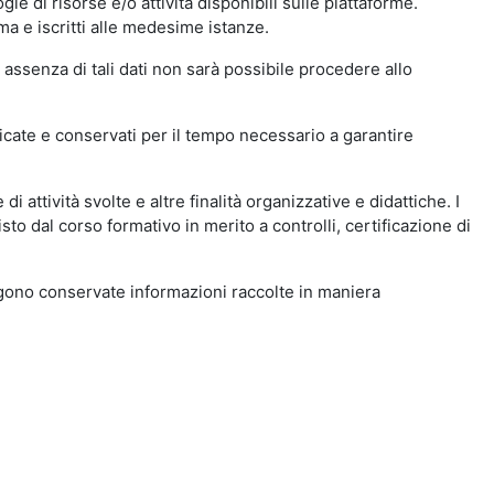
ie di risorse e/o attività disponibili sulle piattaforme.
ma e iscritti alle medesime istanze.
 assenza di tali dati non sarà possibile procedere allo
ndicate e conservati per il tempo necessario a garantire
i attività svolte e altre finalità organizzative e didattiche. I
to dal corso formativo in merito a controlli, certificazione di
engono conservate informazioni raccolte in maniera