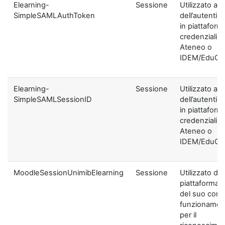
Elearning-
Sessione
Utilizzato ai f
SimpleSAMLAuthToken
dell’autentic
in piattaform
credenziali di
Ateneo o
IDEM/EduGA
Elearning-
Sessione
Utilizzato ai f
SimpleSAMLSessionID
dell’autentic
in piattaform
credenziali di
Ateneo o
IDEM/EduGA
MoodleSessionUnimibElearning
Sessione
Utilizzato dal
piattaforma ai
del suo corre
funzionamen
per il