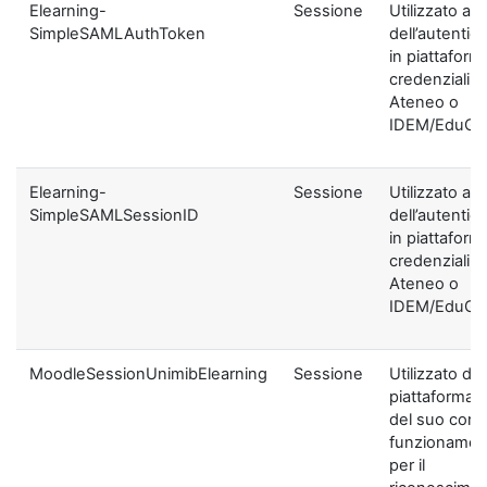
Elearning-
Sessione
Utilizzato ai f
SimpleSAMLAuthToken
dell’autentic
in piattaform
credenziali di
Ateneo o
IDEM/EduGA
Elearning-
Sessione
Utilizzato ai f
SimpleSAMLSessionID
dell’autentic
in piattaform
credenziali di
Ateneo o
IDEM/EduGA
MoodleSessionUnimibElearning
Sessione
Utilizzato dal
piattaforma ai
del suo corre
funzionamen
per il