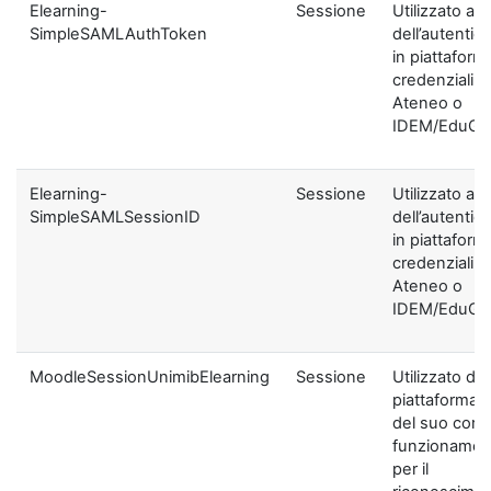
Elearning-
Sessione
Utilizzato ai f
SimpleSAMLAuthToken
dell’autentic
in piattaform
credenziali di
Ateneo o
IDEM/EduGA
Elearning-
Sessione
Utilizzato ai f
SimpleSAMLSessionID
dell’autentic
in piattaform
credenziali di
Ateneo o
IDEM/EduGA
MoodleSessionUnimibElearning
Sessione
Utilizzato dal
piattaforma ai
del suo corre
funzionamen
per il