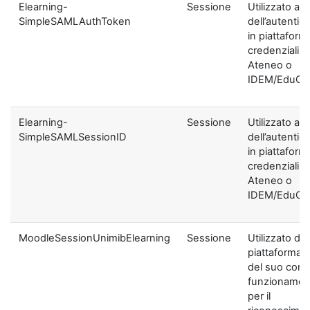
Elearning-
Sessione
Utilizzato ai f
SimpleSAMLAuthToken
dell’autentic
in piattaform
credenziali di
Ateneo o
IDEM/EduGA
Elearning-
Sessione
Utilizzato ai f
SimpleSAMLSessionID
dell’autentic
in piattaform
credenziali di
Ateneo o
IDEM/EduGA
MoodleSessionUnimibElearning
Sessione
Utilizzato dal
piattaforma ai
del suo corre
funzionamen
per il