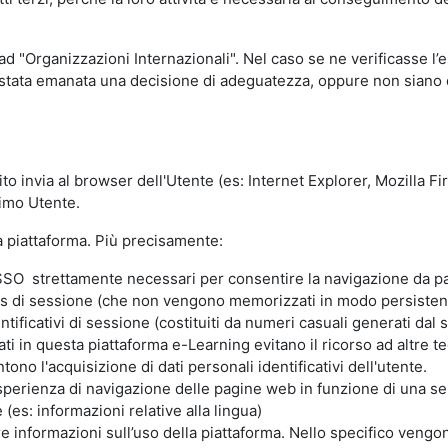
 ad "Organizzazioni Internazionali". Nel caso se ne verificasse l’
ia stata emanata una decisione di adeguatezza, oppure non siano d
ito invia al browser dell'Utente (es: Internet Explorer, Mozilla 
simo Utente.
la piattaforma. Più precisamente:
SO strettamente necessari per consentire la navigazione da part
s di sessione (che non vengono memorizzati in modo persistent
ntificativi di sessione (costituiti da numeri casuali generati dal
zzati in questa piattaforma e-Learning evitano il ricorso ad altre
ono l'acquisizione di dati personali identificativi dell'utente.
'esperienza di navigazione delle pagine web in funzione di una seri
(es: informazioni relative alla lingua)
are informazioni sull’uso della piattaforma. Nello specifico vengo