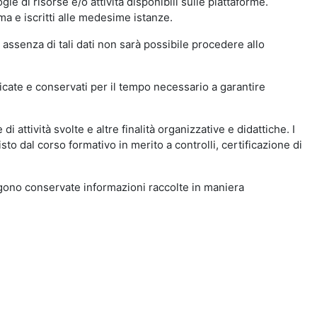
ie di risorse e/o attività disponibili sulle piattaforme.
ma e iscritti alle medesime istanze.
 assenza di tali dati non sarà possibile procedere allo
ndicate e conservati per il tempo necessario a garantire
i attività svolte e altre finalità organizzative e didattiche. I
to dal corso formativo in merito a controlli, certificazione di
engono conservate informazioni raccolte in maniera