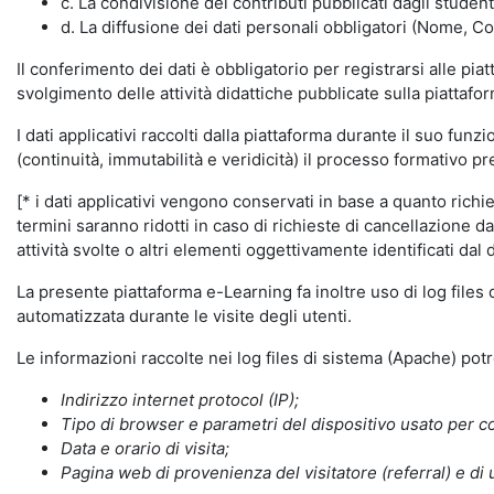
c. La condivisione dei contributi pubblicati dagli student
d. La diffusione dei dati personali obbligatori (Nome, Co
Il conferimento dei dati è obbligatorio per registrarsi alle pi
svolgimento delle attività didattiche pubblicate sulla piattafo
I dati applicativi raccolti dalla piattaforma durante il suo fu
(continuità, immutabilità e veridicità) il processo formativo pre
[* i dati applicativi vengono conservati in base a quanto richiest
termini saranno ridotti in caso di richieste di cancellazione d
attività svolte o altri elementi oggettivamente identificati dal 
La presente piattaforma e-Learning fa inoltre uso di log files
automatizzata durante le visite degli utenti.
Le informazioni raccolte nei log files di sistema (Apache) po
Indirizzo internet protocol (IP);
Tipo di browser e parametri del dispositivo usato per co
Data e orario di visita;
Pagina web di provenienza del visitatore (referral) e di 