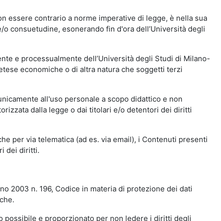
n essere contrario a norme imperative di legge, è nella sua
o e/o consuetudine, esonerando fin d'ora dell’Università degli
nte e processualmente dell’Università degli Studi di Milano-
etese economiche o di altra natura che soggetti terzi
 unicamente all'uso personale a scopo didattico e non
zata dalla legge o dai titolari e/o detentori dei diritti
e per via telematica (ad es. via email), i Contenuti presenti
 dei diritti.
gno 2003 n. 196, Codice in materia di protezione dei dati
iche.
 possibile e proporzionato per non ledere i diritti degli