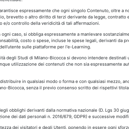
garantisce espressamente che ogni singolo Contenuto, oltre a no
hio, brevetto o altro diritto di terzi derivante da legge, contratt
/o controllo della veridicità di tali affermazioni.
in ogni caso, si obbliga espressamente a manlevare sostanzialme
abilità, costo o spese, incluse le spese legali, derivanti da pr
ell’utente sulle piattaforme per l'e-Learning.
sità degli Studi di Milano-Bicocca si devono intendere destinati
que utilizzazione dei contenuti che non sia espressamente autoriz
istribuire in qualsiasi modo o forma e con qualsiasi mezzo, anch
o-Bicocca, senza il previo consenso scritto dei rispettivi titolari
egli obblighi derivanti dalla normativa nazionale (D. Lgs 30 giu
zione dei dati personali n. 2016/679, GDPR) e successive modif
tezza dei visitatori e degli Utenti, ponendo in essere ogni sforzo