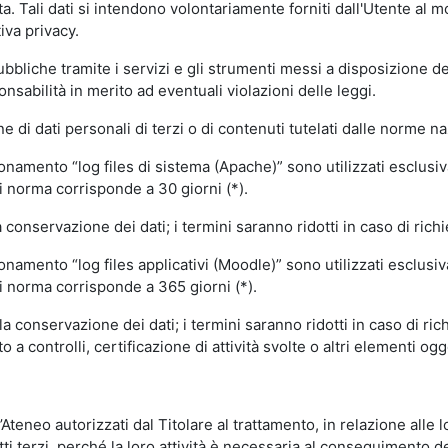
volta. Tali dati si intendono volontariamente forniti dall'Utente al 
iva privacy.
pubbliche tramite i servizi e gli strumenti messi a disposizione 
sabilità in merito ad eventuali violazioni delle leggi.
e di dati personali di terzi o di contenuti tutelati dalle norme na
ionamento “log files di sistema (Apache)” sono utilizzati esclusiv
i norma corrisponde a 30 giorni (*).
onservazione dei dati; i termini saranno ridotti in caso di richi
onamento “log files applicativi (Moodle)” sono utilizzati esclusi
i norma corrisponde a 365 giorni (*).
 conservazione dei dati; i termini saranno ridotti in caso di ri
a controlli, certificazione di attività svolte o altri elementi ogg
ll’Ateneo autorizzati dal Titolare al trattamento, in relazione alle
i terzi, perché la loro attività è necessaria al conseguimento del