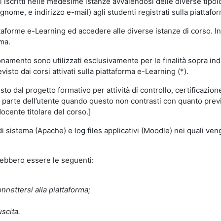
i iscritti nelle medesime istanze avvalendosi delle diverse tipolog
gnome, e indirizzo e-mail) agli studenti registrati sulla piattafor
attaforme e-Learning ed accedere alle diverse istanze di corso. In
rma.
nzionamento sono utilizzati esclusivamente per le finalità sopra i
visto dai corsi attivati sulla piattaforma e-Learning (*).
o dal progetto formativo per attività di controllo, certificazione d
a parte dell’utente quando questo non contrasti con quanto previs
docente titolare del corso.]
 di sistema (Apache) e log files applicativi (Moodle) nei quali v
trebbero essere le seguenti:
nnettersi alla piattaforma;
uscita.