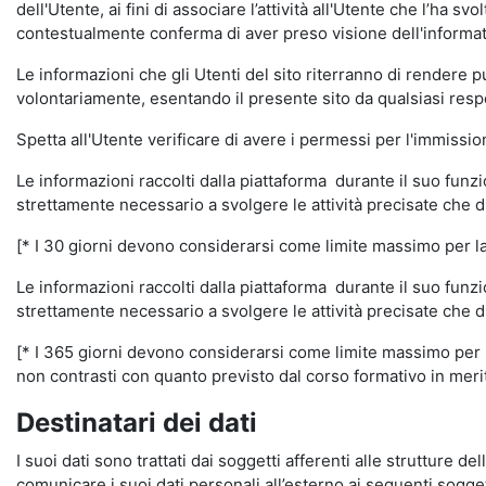
dell'Utente, ai fini di associare l’attività all'Utente che l’ha s
contestualmente conferma di aver preso visione dell'informat
Le informazioni che gli Utenti del sito riterranno di rendere 
volontariamente, esentando il presente sito da qualsiasi respon
Spetta all'Utente verificare di avere i permessi per l'immission
Le informazioni raccolti dalla piattaforma durante il suo funz
strettamente necessario a svolgere le attività precisate che d
[* I 30 giorni devono considerarsi come limite massimo per la c
Le informazioni raccolti dalla piattaforma durante il suo funzi
strettamente necessario a svolgere le attività precisate che d
[* I 365 giorni devono considerarsi come limite massimo per la
non contrasti con quanto previsto dal corso formativo in merito 
Destinatari dei dati
I suoi dati sono trattati dai soggetti afferenti alle strutture de
comunicare i suoi dati personali all’esterno ai seguenti soggett