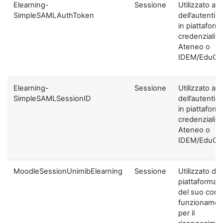
Elearning-
Sessione
Utilizzato ai f
SimpleSAMLAuthToken
dell’autentic
in piattaform
credenziali di
Ateneo o
IDEM/EduGA
Elearning-
Sessione
Utilizzato ai f
SimpleSAMLSessionID
dell’autentic
in piattaform
credenziali di
Ateneo o
IDEM/EduGA
MoodleSessionUnimibElearning
Sessione
Utilizzato dal
piattaforma ai
del suo corre
funzionamen
per il