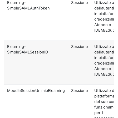
Elearning-
Sessione
Utilizzato ai f
SimpleSAMLAuthToken
dell’autentic
in piattaform
credenziali di
Ateneo o
IDEM/EduGA
Elearning-
Sessione
Utilizzato ai f
SimpleSAMLSessionID
dell’autentic
in piattaform
credenziali di
Ateneo o
IDEM/EduGA
MoodleSessionUnimibElearning
Sessione
Utilizzato dal
piattaforma ai
del suo corre
funzionamen
per il