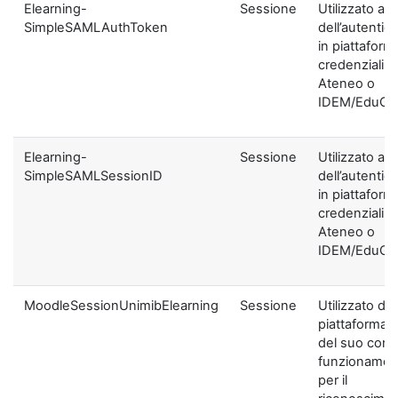
Elearning-
Sessione
Utilizzato ai f
SimpleSAMLAuthToken
dell’autentic
in piattaform
credenziali di
Ateneo o
IDEM/EduGA
Elearning-
Sessione
Utilizzato ai f
SimpleSAMLSessionID
dell’autentic
in piattaform
credenziali di
Ateneo o
IDEM/EduGA
MoodleSessionUnimibElearning
Sessione
Utilizzato dal
piattaforma ai
del suo corre
funzionamen
per il