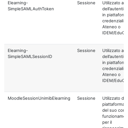
Elearning-
Sessione
Utilizzato ai f
SimpleSAMLAuthToken
dell’autentic
in piattaform
credenziali di
Ateneo o
IDEM/EduGA
Elearning-
Sessione
Utilizzato ai f
SimpleSAMLSessionID
dell’autentic
in piattaform
credenziali di
Ateneo o
IDEM/EduGA
MoodleSessionUnimibElearning
Sessione
Utilizzato dal
piattaforma ai
del suo corre
funzionamen
per il