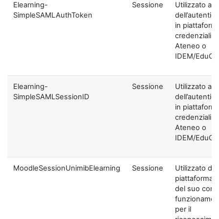
Elearning-
Sessione
Utilizzato ai f
SimpleSAMLAuthToken
dell’autentic
in piattaform
credenziali di
Ateneo o
IDEM/EduGA
Elearning-
Sessione
Utilizzato ai f
SimpleSAMLSessionID
dell’autentic
in piattaform
credenziali di
Ateneo o
IDEM/EduGA
MoodleSessionUnimibElearning
Sessione
Utilizzato dal
piattaforma ai
del suo corre
funzionamen
per il