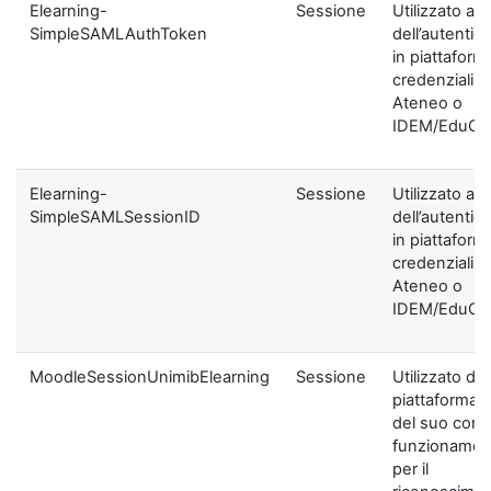
Elearning-
Sessione
Utilizzato ai f
SimpleSAMLAuthToken
dell’autentic
in piattaform
credenziali di
Ateneo o
IDEM/EduGA
Elearning-
Sessione
Utilizzato ai f
SimpleSAMLSessionID
dell’autentic
in piattaform
credenziali di
Ateneo o
IDEM/EduGA
MoodleSessionUnimibElearning
Sessione
Utilizzato dal
piattaforma ai
del suo corre
funzionamen
per il