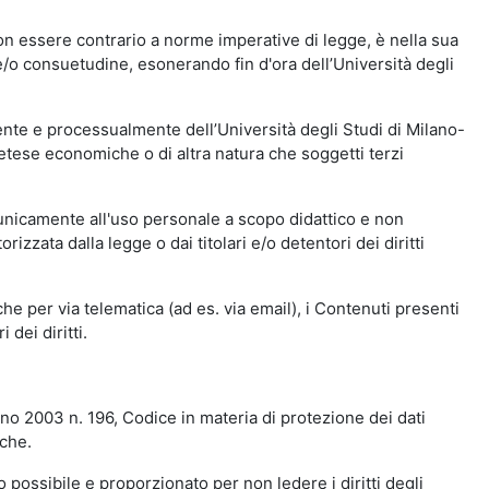
n essere contrario a norme imperative di legge, è nella sua
o e/o consuetudine, esonerando fin d'ora dell’Università degli
nte e processualmente dell’Università degli Studi di Milano-
etese economiche o di altra natura che soggetti terzi
 unicamente all'uso personale a scopo didattico e non
zata dalla legge o dai titolari e/o detentori dei diritti
e per via telematica (ad es. via email), i Contenuti presenti
 dei diritti.
gno 2003 n. 196, Codice in materia di protezione dei dati
iche.
 possibile e proporzionato per non ledere i diritti degli