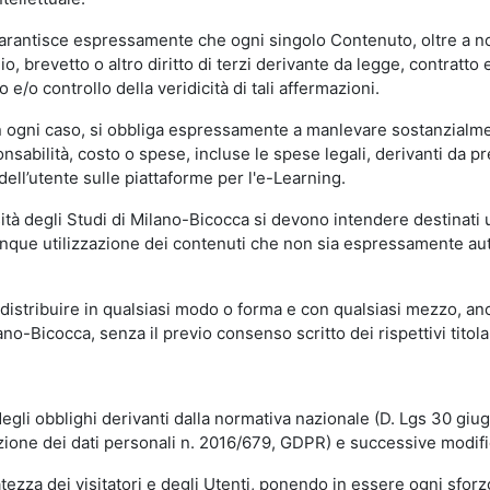
garantisce espressamente che ogni singolo Contenuto, oltre a no
hio, brevetto o altro diritto di terzi derivante da legge, contratt
/o controllo della veridicità di tali affermazioni.
in ogni caso, si obbliga espressamente a manlevare sostanzialme
abilità, costo o spese, incluse le spese legali, derivanti da pr
ell’utente sulle piattaforme per l'e-Learning.
sità degli Studi di Milano-Bicocca si devono intendere destinati
que utilizzazione dei contenuti che non sia espressamente autoriz
istribuire in qualsiasi modo o forma e con qualsiasi mezzo, anch
o-Bicocca, senza il previo consenso scritto dei rispettivi titolari
egli obblighi derivanti dalla normativa nazionale (D. Lgs 30 giu
zione dei dati personali n. 2016/679, GDPR) e successive modif
tezza dei visitatori e degli Utenti, ponendo in essere ogni sforzo