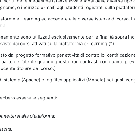
i iscritti nelle medesime istanze avvalendosi delle diverse tipolog
gnome, e indirizzo e-mail) agli studenti registrati sulla piattafor
attaforme e-Learning ed accedere alle diverse istanze di corso. In
rma.
nzionamento sono utilizzati esclusivamente per le finalità sopra i
visto dai corsi attivati sulla piattaforma e-Learning (*).
o dal progetto formativo per attività di controllo, certificazione d
a parte dell’utente quando questo non contrasti con quanto previs
docente titolare del corso.]
 di sistema (Apache) e log files applicativi (Moodle) nei quali v
trebbero essere le seguenti:
nnettersi alla piattaforma;
uscita.