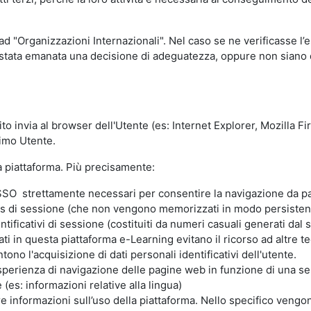
 ad "Organizzazioni Internazionali". Nel caso se ne verificasse l’
ia stata emanata una decisione di adeguatezza, oppure non siano d
ito invia al browser dell'Utente (es: Internet Explorer, Mozilla 
simo Utente.
la piattaforma. Più precisamente:
SO strettamente necessari per consentire la navigazione da part
s di sessione (che non vengono memorizzati in modo persistent
ntificativi di sessione (costituiti da numeri casuali generati dal
zzati in questa piattaforma e-Learning evitano il ricorso ad altre
ono l'acquisizione di dati personali identificativi dell'utente.
'esperienza di navigazione delle pagine web in funzione di una seri
(es: informazioni relative alla lingua)
are informazioni sull’uso della piattaforma. Nello specifico vengo