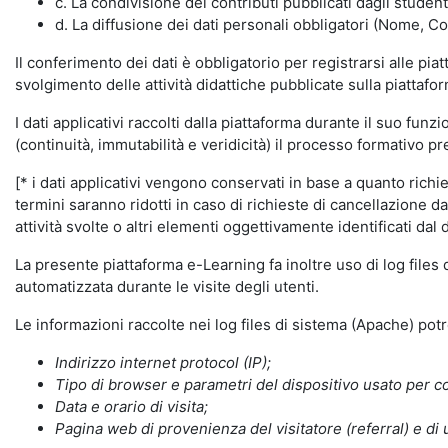
c. La condivisione dei contributi pubblicati dagli student
d. La diffusione dei dati personali obbligatori (Nome, Co
Il conferimento dei dati è obbligatorio per registrarsi alle pi
svolgimento delle attività didattiche pubblicate sulla piattafo
I dati applicativi raccolti dalla piattaforma durante il suo fu
(continuità, immutabilità e veridicità) il processo formativo pre
[* i dati applicativi vengono conservati in base a quanto richiest
termini saranno ridotti in caso di richieste di cancellazione d
attività svolte o altri elementi oggettivamente identificati dal 
La presente piattaforma e-Learning fa inoltre uso di log files
automatizzata durante le visite degli utenti.
Le informazioni raccolte nei log files di sistema (Apache) po
Indirizzo internet protocol (IP);
Tipo di browser e parametri del dispositivo usato per co
Data e orario di visita;
Pagina web di provenienza del visitatore (referral) e di 