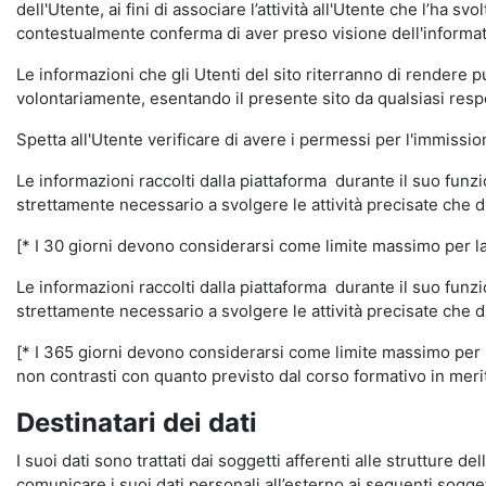
dell'Utente, ai fini di associare l’attività all'Utente che l’ha s
contestualmente conferma di aver preso visione dell'informat
Le informazioni che gli Utenti del sito riterranno di rendere 
volontariamente, esentando il presente sito da qualsiasi respon
Spetta all'Utente verificare di avere i permessi per l'immission
Le informazioni raccolti dalla piattaforma durante il suo funz
strettamente necessario a svolgere le attività precisate che d
[* I 30 giorni devono considerarsi come limite massimo per la c
Le informazioni raccolti dalla piattaforma durante il suo funzi
strettamente necessario a svolgere le attività precisate che d
[* I 365 giorni devono considerarsi come limite massimo per la
non contrasti con quanto previsto dal corso formativo in merito 
Destinatari dei dati
I suoi dati sono trattati dai soggetti afferenti alle strutture de
comunicare i suoi dati personali all’esterno ai seguenti soggett