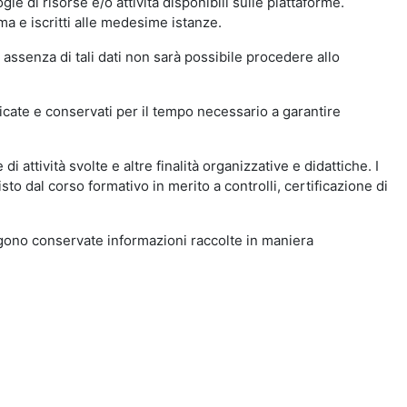
ie di risorse e/o attività disponibili sulle piattaforme.
ma e iscritti alle medesime istanze.
 assenza di tali dati non sarà possibile procedere allo
ndicate e conservati per il tempo necessario a garantire
i attività svolte e altre finalità organizzative e didattiche. I
to dal corso formativo in merito a controlli, certificazione di
engono conservate informazioni raccolte in maniera