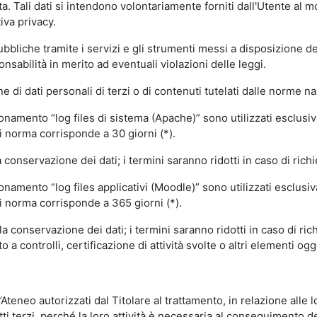
volta. Tali dati si intendono volontariamente forniti dall'Utente al 
iva privacy.
pubbliche tramite i servizi e gli strumenti messi a disposizione 
sabilità in merito ad eventuali violazioni delle leggi.
e di dati personali di terzi o di contenuti tutelati dalle norme na
ionamento “log files di sistema (Apache)” sono utilizzati esclusiv
i norma corrisponde a 30 giorni (*).
onservazione dei dati; i termini saranno ridotti in caso di richi
onamento “log files applicativi (Moodle)” sono utilizzati esclusi
i norma corrisponde a 365 giorni (*).
 conservazione dei dati; i termini saranno ridotti in caso di ri
a controlli, certificazione di attività svolte o altri elementi ogg
ll’Ateneo autorizzati dal Titolare al trattamento, in relazione alle
i terzi, perché la loro attività è necessaria al conseguimento del