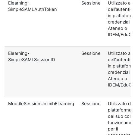
Elearning-
Sessione
Utilizzato ai f
SimpleSAMLAuthToken
dell’autentic
in piattaform
credenziali di
Ateneo o
IDEM/EduGA
Elearning-
Sessione
Utilizzato ai f
SimpleSAMLSessionID
dell’autentic
in piattaform
credenziali di
Ateneo o
IDEM/EduGA
MoodleSessionUnimibElearning
Sessione
Utilizzato dal
piattaforma ai
del suo corre
funzionamen
per il