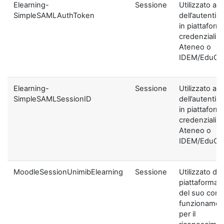
Elearning-
Sessione
Utilizzato ai f
SimpleSAMLAuthToken
dell’autentic
in piattaform
credenziali di
Ateneo o
IDEM/EduGA
Elearning-
Sessione
Utilizzato ai f
SimpleSAMLSessionID
dell’autentic
in piattaform
credenziali di
Ateneo o
IDEM/EduGA
MoodleSessionUnimibElearning
Sessione
Utilizzato dal
piattaforma ai
del suo corre
funzionamen
per il