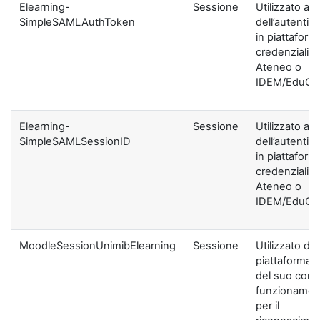
Elearning-
Sessione
Utilizzato ai f
SimpleSAMLAuthToken
dell’autentic
in piattaform
credenziali di
Ateneo o
IDEM/EduGA
Elearning-
Sessione
Utilizzato ai f
SimpleSAMLSessionID
dell’autentic
in piattaform
credenziali di
Ateneo o
IDEM/EduGA
MoodleSessionUnimibElearning
Sessione
Utilizzato dal
piattaforma ai
del suo corre
funzionamen
per il