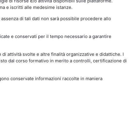
ie di risorse e/o attività disponibili sulle piattaforme.
ma e iscritti alle medesime istanze.
 assenza di tali dati non sarà possibile procedere allo
ndicate e conservati per il tempo necessario a garantire
i attività svolte e altre finalità organizzative e didattiche. I
to dal corso formativo in merito a controlli, certificazione di
engono conservate informazioni raccolte in maniera