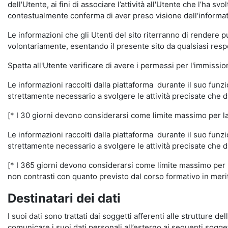
dell'Utente, ai fini di associare l’attività all'Utente che l’ha s
contestualmente conferma di aver preso visione dell'informat
Le informazioni che gli Utenti del sito riterranno di rendere 
volontariamente, esentando il presente sito da qualsiasi respon
Spetta all'Utente verificare di avere i permessi per l'immission
Le informazioni raccolti dalla piattaforma durante il suo funz
strettamente necessario a svolgere le attività precisate che d
[* I 30 giorni devono considerarsi come limite massimo per la c
Le informazioni raccolti dalla piattaforma durante il suo funzi
strettamente necessario a svolgere le attività precisate che d
[* I 365 giorni devono considerarsi come limite massimo per la
non contrasti con quanto previsto dal corso formativo in merito 
Destinatari dei dati
I suoi dati sono trattati dai soggetti afferenti alle strutture de
comunicare i suoi dati personali all’esterno ai seguenti soggett