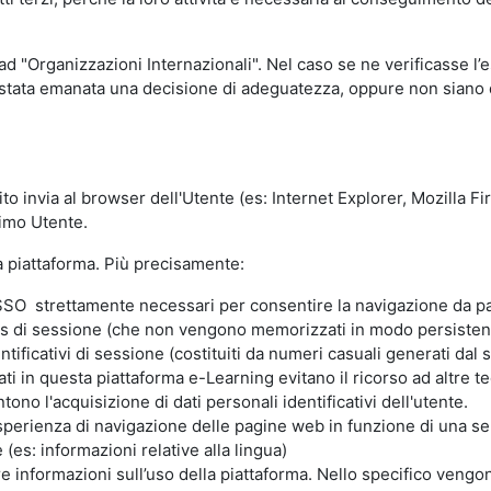
 ad "Organizzazioni Internazionali". Nel caso se ne verificasse l’
ia stata emanata una decisione di adeguatezza, oppure non siano d
ito invia al browser dell'Utente (es: Internet Explorer, Mozilla 
simo Utente.
la piattaforma. Più precisamente:
SO strettamente necessari per consentire la navigazione da part
s di sessione (che non vengono memorizzati in modo persistent
ntificativi di sessione (costituiti da numeri casuali generati dal
zzati in questa piattaforma e-Learning evitano il ricorso ad altre
ono l'acquisizione di dati personali identificativi dell'utente.
'esperienza di navigazione delle pagine web in funzione di una seri
(es: informazioni relative alla lingua)
are informazioni sull’uso della piattaforma. Nello specifico vengo