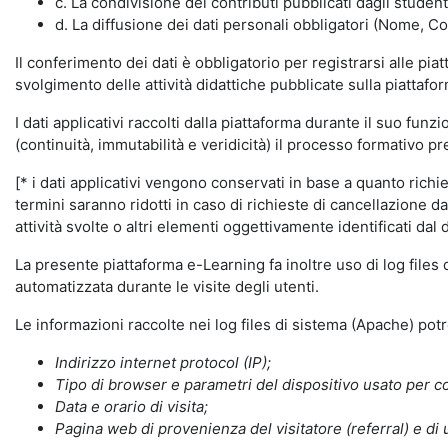
c. La condivisione dei contributi pubblicati dagli student
d. La diffusione dei dati personali obbligatori (Nome, Co
Il conferimento dei dati è obbligatorio per registrarsi alle pi
svolgimento delle attività didattiche pubblicate sulla piattafo
I dati applicativi raccolti dalla piattaforma durante il suo fu
(continuità, immutabilità e veridicità) il processo formativo pre
[* i dati applicativi vengono conservati in base a quanto richiest
termini saranno ridotti in caso di richieste di cancellazione d
attività svolte o altri elementi oggettivamente identificati dal 
La presente piattaforma e-Learning fa inoltre uso di log files
automatizzata durante le visite degli utenti.
Le informazioni raccolte nei log files di sistema (Apache) po
Indirizzo internet protocol (IP);
Tipo di browser e parametri del dispositivo usato per co
Data e orario di visita;
Pagina web di provenienza del visitatore (referral) e di 