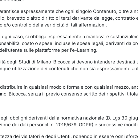
garantisce espressamente che ogni singolo Contenuto, oltre a no
hio, brevetto o altro diritto di terzi derivante da legge, contratt
/o controllo della veridicità di tali affermazioni.
in ogni caso, si obbliga espressamente a manlevare sostanzialme
abilità, costo o spese, incluse le spese legali, derivanti da pr
ell’utente sulle piattaforme per l'e-Learning.
sità degli Studi di Milano-Bicocca si devono intendere destinati
que utilizzazione dei contenuti che non sia espressamente autoriz
istribuire in qualsiasi modo o forma e con qualsiasi mezzo, anch
o-Bicocca, senza il previo consenso scritto dei rispettivi titolari
egli obblighi derivanti dalla normativa nazionale (D. Lgs 30 giu
zione dei dati personali n. 2016/679, GDPR) e successive modif
tezza dei visitatori e degli Utenti, ponendo in essere ogni sforzo