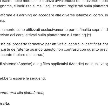
i iscritti nelle medesime istanze avvalendosi delle diverse tipolog
gnome, e indirizzo e-mail) agli studenti registrati sulla piattafor
attaforme e-Learning ed accedere alle diverse istanze di corso. In
rma.
nzionamento sono utilizzati esclusivamente per le finalità sopra i
visto dai corsi attivati sulla piattaforma e-Learning (*).
o dal progetto formativo per attività di controllo, certificazione d
a parte dell’utente quando questo non contrasti con quanto previs
docente titolare del corso.]
 di sistema (Apache) e log files applicativi (Moodle) nei quali v
trebbero essere le seguenti:
nnettersi alla piattaforma;
uscita.