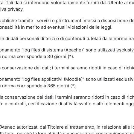
volta. Tali dati si intendono volontariamente forniti dall'Utente al 
iva privacy.
pubbliche tramite i servizi e gli strumenti messi a disposizione 
sabilità in merito ad eventuali violazioni delle leggi.
e di dati personali di terzi o di contenuti tutelati dalle norme na
ionamento “log files di sistema (Apache)” sono utilizzati esclusiv
i norma corrisponde a 30 giorni (*).
onservazione dei dati; i termini saranno ridotti in caso di richi
onamento “log files applicativi (Moodle)” sono utilizzati esclusi
i norma corrisponde a 365 giorni (*).
 conservazione dei dati; i termini saranno ridotti in caso di ri
a controlli, certificazione di attività svolte o altri elementi ogg
ll’Ateneo autorizzati dal Titolare al trattamento, in relazione alle
i terzi, perché la loro attività è necessaria al conseguimento del