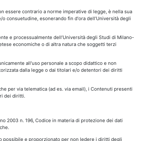
n essere contrario a norme imperative di legge, è nella sua
o e/o consuetudine, esonerando fin d'ora dell’Università degli
nte e processualmente dell’Università degli Studi di Milano-
etese economiche o di altra natura che soggetti terzi
 unicamente all'uso personale a scopo didattico e non
zata dalla legge o dai titolari e/o detentori dei diritti
e per via telematica (ad es. via email), i Contenuti presenti
 dei diritti.
gno 2003 n. 196, Codice in materia di protezione dei dati
iche.
 possibile e proporzionato per non ledere i diritti degli