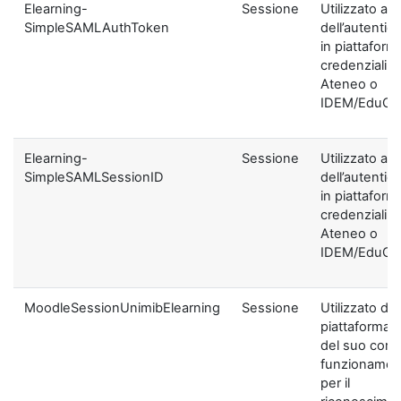
Elearning-
Sessione
Utilizzato ai f
SimpleSAMLAuthToken
dell’autentic
in piattaform
credenziali di
Ateneo o
IDEM/EduGA
Elearning-
Sessione
Utilizzato ai f
SimpleSAMLSessionID
dell’autentic
in piattaform
credenziali di
Ateneo o
IDEM/EduGA
MoodleSessionUnimibElearning
Sessione
Utilizzato dal
piattaforma ai
del suo corre
funzionamen
per il