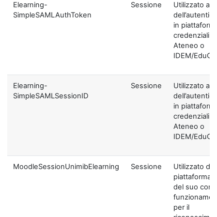
Elearning-
Sessione
Utilizzato ai f
SimpleSAMLAuthToken
dell’autentic
in piattaform
credenziali di
Ateneo o
IDEM/EduGA
Elearning-
Sessione
Utilizzato ai f
SimpleSAMLSessionID
dell’autentic
in piattaform
credenziali di
Ateneo o
IDEM/EduGA
MoodleSessionUnimibElearning
Sessione
Utilizzato dal
piattaforma ai
del suo corre
funzionamen
per il