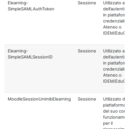
Elearning-
Sessione
Utilizzato ai f
SimpleSAMLAuthToken
dell’autentic
in piattaform
credenziali di
Ateneo o
IDEM/EduGA
Elearning-
Sessione
Utilizzato ai f
SimpleSAMLSessionID
dell’autentic
in piattaform
credenziali di
Ateneo o
IDEM/EduGA
MoodleSessionUnimibElearning
Sessione
Utilizzato dal
piattaforma ai
del suo corre
funzionamen
per il