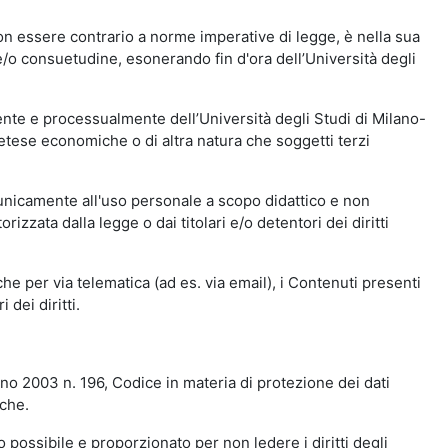
n essere contrario a norme imperative di legge, è nella sua
o e/o consuetudine, esonerando fin d'ora dell’Università degli
nte e processualmente dell’Università degli Studi di Milano-
etese economiche o di altra natura che soggetti terzi
 unicamente all'uso personale a scopo didattico e non
zata dalla legge o dai titolari e/o detentori dei diritti
e per via telematica (ad es. via email), i Contenuti presenti
 dei diritti.
gno 2003 n. 196, Codice in materia di protezione dei dati
iche.
 possibile e proporzionato per non ledere i diritti degli