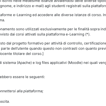
i iscritti nelle medesime istanze avvalendosi delle diverse tipolog
gnome, e indirizzo e-mail) agli studenti registrati sulla piattafor
attaforme e-Learning ed accedere alle diverse istanze di corso. In
rma.
nzionamento sono utilizzati esclusivamente per le finalità sopra i
visto dai corsi attivati sulla piattaforma e-Learning (*).
o dal progetto formativo per attività di controllo, certificazione d
a parte dell’utente quando questo non contrasti con quanto previs
docente titolare del corso.]
 di sistema (Apache) e log files applicativi (Moodle) nei quali v
trebbero essere le seguenti:
nnettersi alla piattaforma;
uscita.