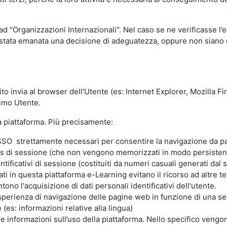
 ad "Organizzazioni Internazionali". Nel caso se ne verificasse l’
ia stata emanata una decisione di adeguatezza, oppure non siano d
ito invia al browser dell'Utente (es: Internet Explorer, Mozilla 
simo Utente.
la piattaforma. Più precisamente:
SO strettamente necessari per consentire la navigazione da part
s di sessione (che non vengono memorizzati in modo persistent
ntificativi di sessione (costituiti da numeri casuali generati dal
zzati in questa piattaforma e-Learning evitano il ricorso ad altre
ono l'acquisizione di dati personali identificativi dell'utente.
'esperienza di navigazione delle pagine web in funzione di una seri
(es: informazioni relative alla lingua)
are informazioni sull’uso della piattaforma. Nello specifico vengo