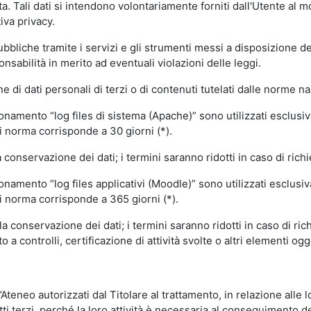
volta. Tali dati si intendono volontariamente forniti dall'Utente al 
iva privacy.
pubbliche tramite i servizi e gli strumenti messi a disposizione 
sabilità in merito ad eventuali violazioni delle leggi.
e di dati personali di terzi o di contenuti tutelati dalle norme na
ionamento “log files di sistema (Apache)” sono utilizzati esclusiv
i norma corrisponde a 30 giorni (*).
onservazione dei dati; i termini saranno ridotti in caso di richi
onamento “log files applicativi (Moodle)” sono utilizzati esclusi
i norma corrisponde a 365 giorni (*).
 conservazione dei dati; i termini saranno ridotti in caso di ri
a controlli, certificazione di attività svolte o altri elementi ogg
ll’Ateneo autorizzati dal Titolare al trattamento, in relazione alle
i terzi, perché la loro attività è necessaria al conseguimento del