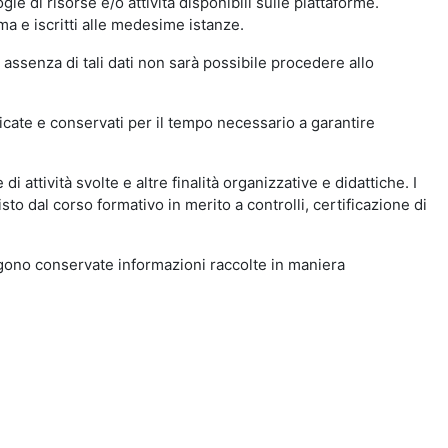
ie di risorse e/o attività disponibili sulle piattaforme.
ma e iscritti alle medesime istanze.
 assenza di tali dati non sarà possibile procedere allo
ndicate e conservati per il tempo necessario a garantire
i attività svolte e altre finalità organizzative e didattiche. I
to dal corso formativo in merito a controlli, certificazione di
engono conservate informazioni raccolte in maniera