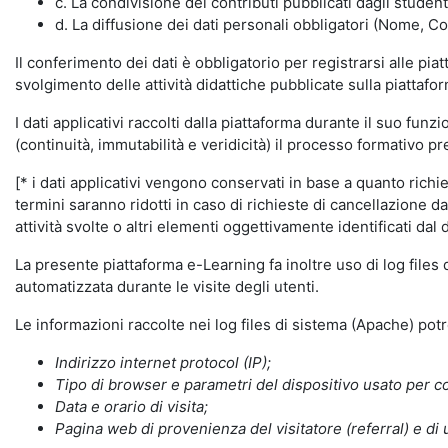
c. La condivisione dei contributi pubblicati dagli student
d. La diffusione dei dati personali obbligatori (Nome, Co
Il conferimento dei dati è obbligatorio per registrarsi alle pi
svolgimento delle attività didattiche pubblicate sulla piattafo
I dati applicativi raccolti dalla piattaforma durante il suo fu
(continuità, immutabilità e veridicità) il processo formativo pre
[* i dati applicativi vengono conservati in base a quanto richiest
termini saranno ridotti in caso di richieste di cancellazione d
attività svolte o altri elementi oggettivamente identificati dal 
La presente piattaforma e-Learning fa inoltre uso di log files
automatizzata durante le visite degli utenti.
Le informazioni raccolte nei log files di sistema (Apache) po
Indirizzo internet protocol (IP);
Tipo di browser e parametri del dispositivo usato per co
Data e orario di visita;
Pagina web di provenienza del visitatore (referral) e di 