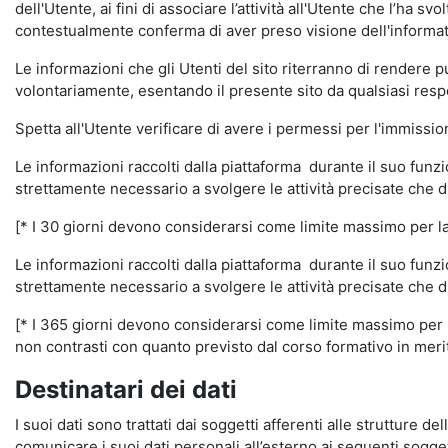
dell'Utente, ai fini di associare l’attività all'Utente che l’ha s
contestualmente conferma di aver preso visione dell'informat
Le informazioni che gli Utenti del sito riterranno di rendere 
volontariamente, esentando il presente sito da qualsiasi respon
Spetta all'Utente verificare di avere i permessi per l'immission
Le informazioni raccolti dalla piattaforma durante il suo funz
strettamente necessario a svolgere le attività precisate che d
[* I 30 giorni devono considerarsi come limite massimo per la c
Le informazioni raccolti dalla piattaforma durante il suo funzi
strettamente necessario a svolgere le attività precisate che d
[* I 365 giorni devono considerarsi come limite massimo per la
non contrasti con quanto previsto dal corso formativo in merito 
Destinatari dei dati
I suoi dati sono trattati dai soggetti afferenti alle strutture de
comunicare i suoi dati personali all’esterno ai seguenti soggett