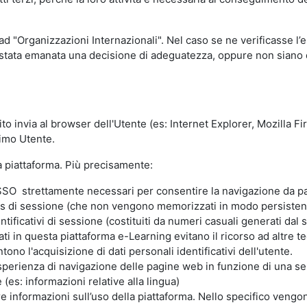
 ad "Organizzazioni Internazionali". Nel caso se ne verificasse l’
ia stata emanata una decisione di adeguatezza, oppure non siano d
ito invia al browser dell'Utente (es: Internet Explorer, Mozilla 
simo Utente.
la piattaforma. Più precisamente:
SO strettamente necessari per consentire la navigazione da part
s di sessione (che non vengono memorizzati in modo persistent
ntificativi di sessione (costituiti da numeri casuali generati dal
zzati in questa piattaforma e-Learning evitano il ricorso ad altre
ono l'acquisizione di dati personali identificativi dell'utente.
'esperienza di navigazione delle pagine web in funzione di una seri
(es: informazioni relative alla lingua)
are informazioni sull’uso della piattaforma. Nello specifico vengo