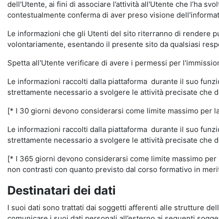
dell'Utente, ai fini di associare l’attività all'Utente che l’ha s
contestualmente conferma di aver preso visione dell'informat
Le informazioni che gli Utenti del sito riterranno di rendere 
volontariamente, esentando il presente sito da qualsiasi respon
Spetta all'Utente verificare di avere i permessi per l'immission
Le informazioni raccolti dalla piattaforma durante il suo funz
strettamente necessario a svolgere le attività precisate che d
[* I 30 giorni devono considerarsi come limite massimo per la c
Le informazioni raccolti dalla piattaforma durante il suo funzi
strettamente necessario a svolgere le attività precisate che d
[* I 365 giorni devono considerarsi come limite massimo per la
non contrasti con quanto previsto dal corso formativo in merito 
Destinatari dei dati
I suoi dati sono trattati dai soggetti afferenti alle strutture de
comunicare i suoi dati personali all’esterno ai seguenti soggett