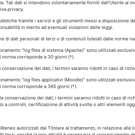
volta. Tali dati si intendono volontariamente forniti dall'Utente al 
iva privacy.
pubbliche tramite i servizi e gli strumenti messi a disposizione 
sabilità in merito ad eventuali violazioni delle leggi.
e di dati personali di terzi o di contenuti tutelati dalle norme na
ionamento “log files di sistema (Apache)” sono utilizzati esclusiv
i norma corrisponde a 30 giorni (*).
onservazione dei dati; i termini saranno ridotti in caso di richi
onamento “log files applicativi (Moodle)” sono utilizzati esclusi
i norma corrisponde a 365 giorni (*).
 conservazione dei dati; i termini saranno ridotti in caso di ri
a controlli, certificazione di attività svolte o altri elementi ogg
ll’Ateneo autorizzati dal Titolare al trattamento, in relazione alle
i terzi, perché la loro attività è necessaria al conseguimento del