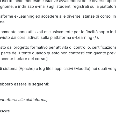
i iscritti nelle medesime istanze avvalendosi delle diverse tipolog
gnome, e indirizzo e-mail) agli studenti registrati sulla piattafor
attaforme e-Learning ed accedere alle diverse istanze di corso. In
rma.
nzionamento sono utilizzati esclusivamente per le finalità sopra i
visto dai corsi attivati sulla piattaforma e-Learning (*).
o dal progetto formativo per attività di controllo, certificazione d
a parte dell’utente quando questo non contrasti con quanto previs
docente titolare del corso.]
 di sistema (Apache) e log files applicativi (Moodle) nei quali v
trebbero essere le seguenti:
nnettersi alla piattaforma;
uscita.