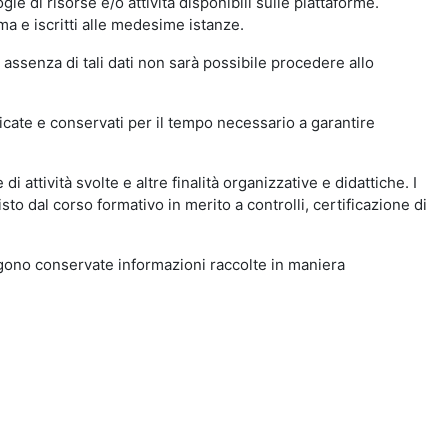
ie di risorse e/o attività disponibili sulle piattaforme.
ma e iscritti alle medesime istanze.
 assenza di tali dati non sarà possibile procedere allo
ndicate e conservati per il tempo necessario a garantire
i attività svolte e altre finalità organizzative e didattiche. I
to dal corso formativo in merito a controlli, certificazione di
engono conservate informazioni raccolte in maniera