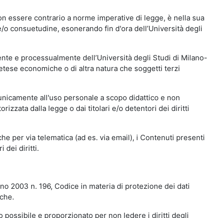
n essere contrario a norme imperative di legge, è nella sua
o e/o consuetudine, esonerando fin d'ora dell’Università degli
nte e processualmente dell’Università degli Studi di Milano-
etese economiche o di altra natura che soggetti terzi
 unicamente all'uso personale a scopo didattico e non
zata dalla legge o dai titolari e/o detentori dei diritti
e per via telematica (ad es. via email), i Contenuti presenti
 dei diritti.
gno 2003 n. 196, Codice in materia di protezione dei dati
iche.
 possibile e proporzionato per non ledere i diritti degli