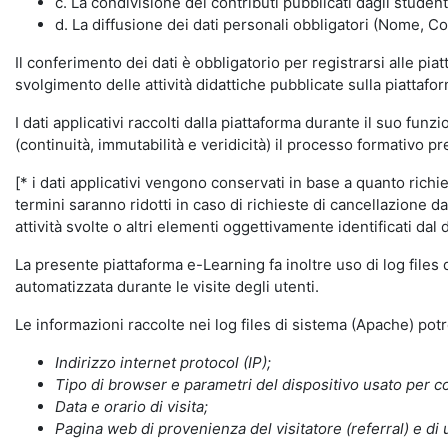
c. La condivisione dei contributi pubblicati dagli student
d. La diffusione dei dati personali obbligatori (Nome, Co
Il conferimento dei dati è obbligatorio per registrarsi alle pi
svolgimento delle attività didattiche pubblicate sulla piattafo
I dati applicativi raccolti dalla piattaforma durante il suo fu
(continuità, immutabilità e veridicità) il processo formativo pre
[* i dati applicativi vengono conservati in base a quanto richiest
termini saranno ridotti in caso di richieste di cancellazione d
attività svolte o altri elementi oggettivamente identificati dal 
La presente piattaforma e-Learning fa inoltre uso di log files
automatizzata durante le visite degli utenti.
Le informazioni raccolte nei log files di sistema (Apache) po
Indirizzo internet protocol (IP);
Tipo di browser e parametri del dispositivo usato per co
Data e orario di visita;
Pagina web di provenienza del visitatore (referral) e di 