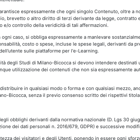
garantisce espressamente che ogni singolo Contenuto, oltre a no
hio, brevetto o altro diritto di terzi derivante da legge, contratt
/o controllo della veridicità di tali affermazioni.
in ogni caso, si obbliga espressamente a manlevare sostanzialme
abilità, costo o spese, incluse le spese legali, derivanti da pr
ell’utente sulle piattaforme per l'e-Learning.
sità degli Studi di Milano-Bicocca si devono intendere destinati
que utilizzazione dei contenuti che non sia espressamente autoriz
istribuire in qualsiasi modo o forma e con qualsiasi mezzo, anch
o-Bicocca, senza il previo consenso scritto dei rispettivi titolari
egli obblighi derivanti dalla normativa nazionale (D. Lgs 30 giu
zione dei dati personali n. 2016/679, GDPR) e successive modif
tezza dei visitatori e degli Utenti, ponendo in essere ogni sforzo