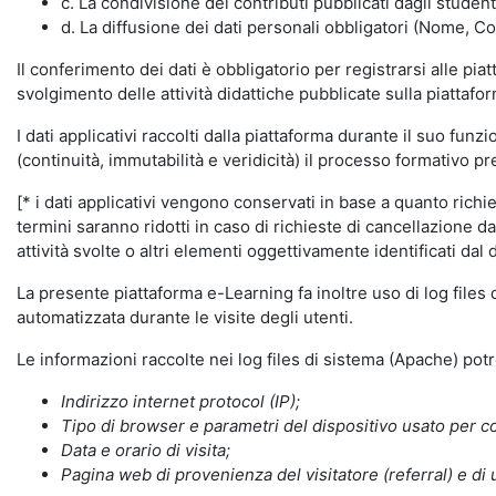
c. La condivisione dei contributi pubblicati dagli student
d. La diffusione dei dati personali obbligatori (Nome, Co
Il conferimento dei dati è obbligatorio per registrarsi alle pi
svolgimento delle attività didattiche pubblicate sulla piattafo
I dati applicativi raccolti dalla piattaforma durante il suo fu
(continuità, immutabilità e veridicità) il processo formativo pre
[* i dati applicativi vengono conservati in base a quanto richiest
termini saranno ridotti in caso di richieste di cancellazione d
attività svolte o altri elementi oggettivamente identificati dal 
La presente piattaforma e-Learning fa inoltre uso di log files
automatizzata durante le visite degli utenti.
Le informazioni raccolte nei log files di sistema (Apache) po
Indirizzo internet protocol (IP);
Tipo di browser e parametri del dispositivo usato per co
Data e orario di visita;
Pagina web di provenienza del visitatore (referral) e di 