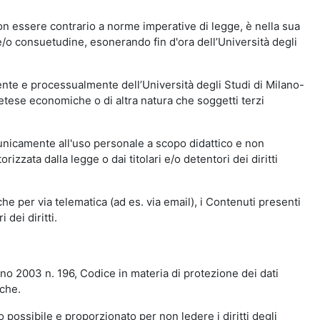
n essere contrario a norme imperative di legge, è nella sua
o e/o consuetudine, esonerando fin d'ora dell’Università degli
nte e processualmente dell’Università degli Studi di Milano-
etese economiche o di altra natura che soggetti terzi
 unicamente all'uso personale a scopo didattico e non
zata dalla legge o dai titolari e/o detentori dei diritti
e per via telematica (ad es. via email), i Contenuti presenti
 dei diritti.
gno 2003 n. 196, Codice in materia di protezione dei dati
iche.
 possibile e proporzionato per non ledere i diritti degli