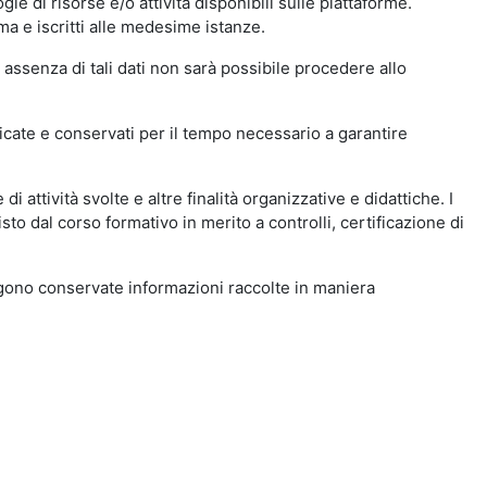
ie di risorse e/o attività disponibili sulle piattaforme.
ma e iscritti alle medesime istanze.
 assenza di tali dati non sarà possibile procedere allo
ndicate e conservati per il tempo necessario a garantire
i attività svolte e altre finalità organizzative e didattiche. I
to dal corso formativo in merito a controlli, certificazione di
engono conservate informazioni raccolte in maniera