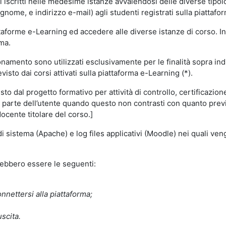
i iscritti nelle medesime istanze avvalendosi delle diverse tipolog
gnome, e indirizzo e-mail) agli studenti registrati sulla piattafor
attaforme e-Learning ed accedere alle diverse istanze di corso. In
rma.
nzionamento sono utilizzati esclusivamente per le finalità sopra i
visto dai corsi attivati sulla piattaforma e-Learning (*).
o dal progetto formativo per attività di controllo, certificazione d
a parte dell’utente quando questo non contrasti con quanto previs
docente titolare del corso.]
 di sistema (Apache) e log files applicativi (Moodle) nei quali v
trebbero essere le seguenti:
nnettersi alla piattaforma;
uscita.