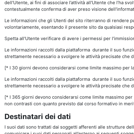
dell'Utente, ai fini di associare l’attività all'Utente che l’ha s
contestualmente conferma di aver preso visione dell'informat
Le informazioni che gli Utenti del sito riterranno di rendere 
volontariamente, esentando il presente sito da qualsiasi respon
Spetta all'Utente verificare di avere i permessi per l'immission
Le informazioni raccolti dalla piattaforma durante il suo funz
strettamente necessario a svolgere le attività precisate che d
[* I 30 giorni devono considerarsi come limite massimo per la c
Le informazioni raccolti dalla piattaforma durante il suo funzi
strettamente necessario a svolgere le attività precisate che d
[* I 365 giorni devono considerarsi come limite massimo per la
non contrasti con quanto previsto dal corso formativo in merito 
Destinatari dei dati
I suoi dati sono trattati dai soggetti afferenti alle strutture de
comunicare i suoi dati personali all’esterno ai seguenti soggett