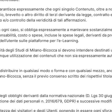
garantisce espressamente che ogni singolo Contenuto, oltre a no
hio, brevetto o altro diritto di terzi derivante da legge, contratt
/o controllo della veridicità di tali affermazioni.
in ogni caso, si obbliga espressamente a manlevare sostanzialme
abilità, costo o spese, incluse le spese legali, derivanti da pr
ell’utente sulle piattaforme per l'e-Learning.
sità degli Studi di Milano-Bicocca si devono intendere destinati
que utilizzazione dei contenuti che non sia espressamente autoriz
istribuire in qualsiasi modo o forma e con qualsiasi mezzo, anch
o-Bicocca, senza il previo consenso scritto dei rispettivi titolari
egli obblighi derivanti dalla normativa nazionale (D. Lgs 30 giu
zione dei dati personali n. 2016/679, GDPR) e successive modif
tezza dei visitatori e degli Utenti, ponendo in essere ogni sforzo