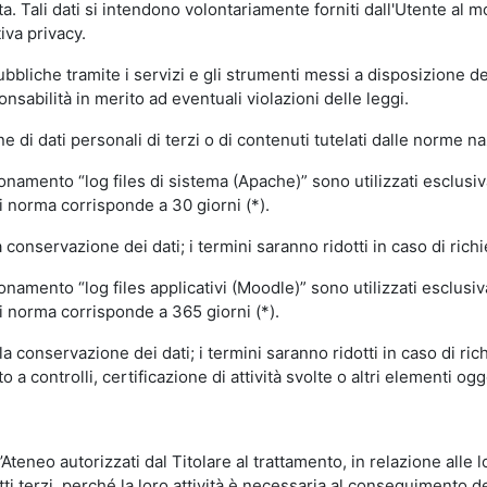
volta. Tali dati si intendono volontariamente forniti dall'Utente al 
iva privacy.
pubbliche tramite i servizi e gli strumenti messi a disposizione 
sabilità in merito ad eventuali violazioni delle leggi.
e di dati personali di terzi o di contenuti tutelati dalle norme na
ionamento “log files di sistema (Apache)” sono utilizzati esclusiv
i norma corrisponde a 30 giorni (*).
onservazione dei dati; i termini saranno ridotti in caso di richi
onamento “log files applicativi (Moodle)” sono utilizzati esclusi
i norma corrisponde a 365 giorni (*).
 conservazione dei dati; i termini saranno ridotti in caso di ri
a controlli, certificazione di attività svolte o altri elementi ogg
ll’Ateneo autorizzati dal Titolare al trattamento, in relazione alle
i terzi, perché la loro attività è necessaria al conseguimento del