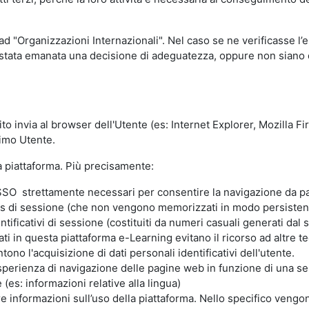
 ad "Organizzazioni Internazionali". Nel caso se ne verificasse l’
ia stata emanata una decisione di adeguatezza, oppure non siano d
ito invia al browser dell'Utente (es: Internet Explorer, Mozilla 
simo Utente.
la piattaforma. Più precisamente:
SO strettamente necessari per consentire la navigazione da part
s di sessione (che non vengono memorizzati in modo persistent
ntificativi di sessione (costituiti da numeri casuali generati dal
zzati in questa piattaforma e-Learning evitano il ricorso ad altre
ono l'acquisizione di dati personali identificativi dell'utente.
'esperienza di navigazione delle pagine web in funzione di una seri
(es: informazioni relative alla lingua)
are informazioni sull’uso della piattaforma. Nello specifico vengo