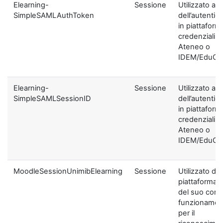
Elearning-
Sessione
Utilizzato ai f
SimpleSAMLAuthToken
dell’autentic
in piattaform
credenziali di
Ateneo o
IDEM/EduGA
Elearning-
Sessione
Utilizzato ai f
SimpleSAMLSessionID
dell’autentic
in piattaform
credenziali di
Ateneo o
IDEM/EduGA
MoodleSessionUnimibElearning
Sessione
Utilizzato dal
piattaforma ai
del suo corre
funzionamen
per il