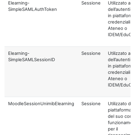
Elearning-
Sessione
Utilizzato ai f
SimpleSAMLAuthToken
dell’autentic
in piattaform
credenziali di
Ateneo o
IDEM/EduGA
Elearning-
Sessione
Utilizzato ai f
SimpleSAMLSessionID
dell’autentic
in piattaform
credenziali di
Ateneo o
IDEM/EduGA
MoodleSessionUnimibElearning
Sessione
Utilizzato dal
piattaforma ai
del suo corre
funzionamen
per il