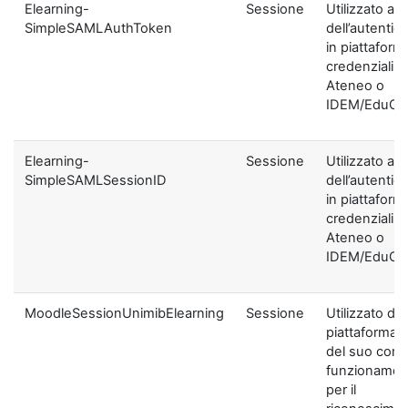
Elearning-
Sessione
Utilizzato ai f
SimpleSAMLAuthToken
dell’autentic
in piattaform
credenziali di
Ateneo o
IDEM/EduGA
Elearning-
Sessione
Utilizzato ai f
SimpleSAMLSessionID
dell’autentic
in piattaform
credenziali di
Ateneo o
IDEM/EduGA
MoodleSessionUnimibElearning
Sessione
Utilizzato dal
piattaforma ai
del suo corre
funzionamen
per il