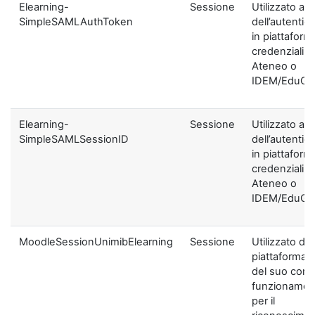
Elearning-
Sessione
Utilizzato ai f
SimpleSAMLAuthToken
dell’autentic
in piattaform
credenziali di
Ateneo o
IDEM/EduGA
Elearning-
Sessione
Utilizzato ai f
SimpleSAMLSessionID
dell’autentic
in piattaform
credenziali di
Ateneo o
IDEM/EduGA
MoodleSessionUnimibElearning
Sessione
Utilizzato dal
piattaforma ai
del suo corre
funzionamen
per il