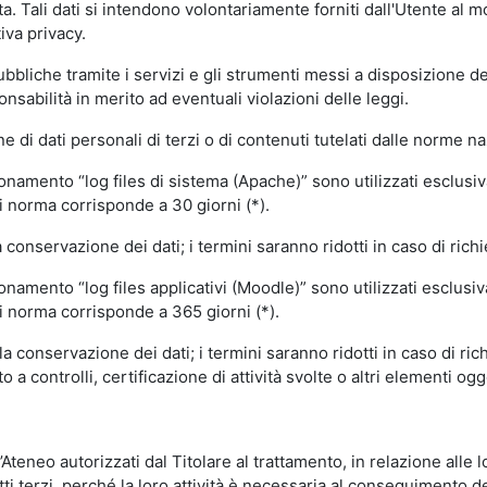
volta. Tali dati si intendono volontariamente forniti dall'Utente al 
iva privacy.
pubbliche tramite i servizi e gli strumenti messi a disposizione 
sabilità in merito ad eventuali violazioni delle leggi.
e di dati personali di terzi o di contenuti tutelati dalle norme na
ionamento “log files di sistema (Apache)” sono utilizzati esclusiv
i norma corrisponde a 30 giorni (*).
onservazione dei dati; i termini saranno ridotti in caso di richi
onamento “log files applicativi (Moodle)” sono utilizzati esclusi
i norma corrisponde a 365 giorni (*).
 conservazione dei dati; i termini saranno ridotti in caso di ri
a controlli, certificazione di attività svolte o altri elementi ogg
ll’Ateneo autorizzati dal Titolare al trattamento, in relazione alle
i terzi, perché la loro attività è necessaria al conseguimento del