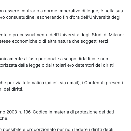
n essere contrario a norme imperative di legge, è nella sua
o e/o consuetudine, esonerando fin d'ora dell’Università degli
nte e processualmente dell’Università degli Studi di Milano-
etese economiche o di altra natura che soggetti terzi
 unicamente all'uso personale a scopo didattico e non
zata dalla legge o dai titolari e/o detentori dei diritti
e per via telematica (ad es. via email), i Contenuti presenti
 dei diritti.
gno 2003 n. 196, Codice in materia di protezione dei dati
iche.
 possibile e proporzionato per non ledere i diritti degli