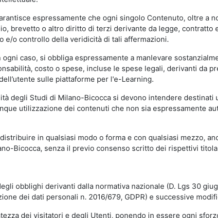
garantisce espressamente che ogni singolo Contenuto, oltre a no
hio, brevetto o altro diritto di terzi derivante da legge, contratt
/o controllo della veridicità di tali affermazioni.
in ogni caso, si obbliga espressamente a manlevare sostanzialme
abilità, costo o spese, incluse le spese legali, derivanti da pr
ell’utente sulle piattaforme per l'e-Learning.
sità degli Studi di Milano-Bicocca si devono intendere destinati
que utilizzazione dei contenuti che non sia espressamente autoriz
istribuire in qualsiasi modo o forma e con qualsiasi mezzo, anch
o-Bicocca, senza il previo consenso scritto dei rispettivi titolari
egli obblighi derivanti dalla normativa nazionale (D. Lgs 30 giu
zione dei dati personali n. 2016/679, GDPR) e successive modif
tezza dei visitatori e degli Utenti, ponendo in essere ogni sforzo