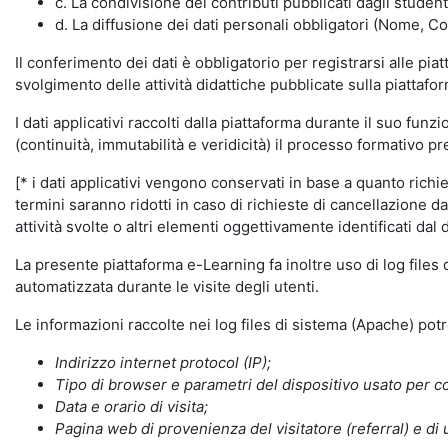
c. La condivisione dei contributi pubblicati dagli student
d. La diffusione dei dati personali obbligatori (Nome, Co
Il conferimento dei dati è obbligatorio per registrarsi alle pi
svolgimento delle attività didattiche pubblicate sulla piattafo
I dati applicativi raccolti dalla piattaforma durante il suo fu
(continuità, immutabilità e veridicità) il processo formativo pre
[* i dati applicativi vengono conservati in base a quanto richiest
termini saranno ridotti in caso di richieste di cancellazione d
attività svolte o altri elementi oggettivamente identificati dal 
La presente piattaforma e-Learning fa inoltre uso di log files
automatizzata durante le visite degli utenti.
Le informazioni raccolte nei log files di sistema (Apache) po
Indirizzo internet protocol (IP);
Tipo di browser e parametri del dispositivo usato per co
Data e orario di visita;
Pagina web di provenienza del visitatore (referral) e di 