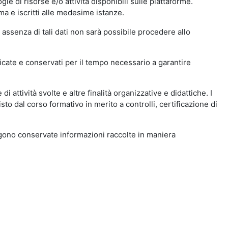
ie di risorse e/o attività disponibili sulle piattaforme.
ma e iscritti alle medesime istanze.
 assenza di tali dati non sarà possibile procedere allo
ndicate e conservati per il tempo necessario a garantire
i attività svolte e altre finalità organizzative e didattiche. I
to dal corso formativo in merito a controlli, certificazione di
engono conservate informazioni raccolte in maniera