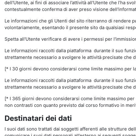
dell'Utente, ai fini di associare l’attività all'Utente che l’ha s
contestualmente conferma di aver preso visione dell'informat
Le informazioni che gli Utenti del sito riterranno di rendere 
volontariamente, esentando il presente sito da qualsiasi respon
Spetta all'Utente verificare di avere i permessi per l'immission
Le informazioni raccolti dalla piattaforma durante il suo funz
strettamente necessario a svolgere le attività precisate che d
[* I 30 giorni devono considerarsi come limite massimo per la c
Le informazioni raccolti dalla piattaforma durante il suo funzi
strettamente necessario a svolgere le attività precisate che d
[* I 365 giorni devono considerarsi come limite massimo per la
non contrasti con quanto previsto dal corso formativo in merito 
Destinatari dei dati
I suoi dati sono trattati dai soggetti afferenti alle strutture de
comunicare i suoi dati personali all’esterno ai seguenti soggett