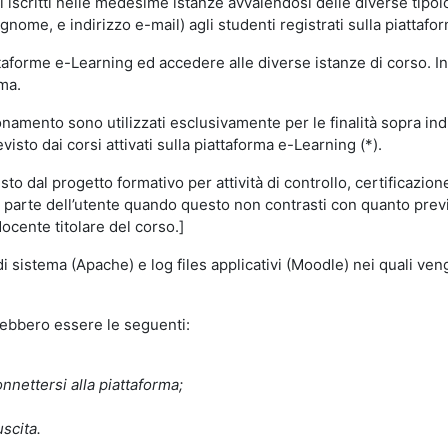
i iscritti nelle medesime istanze avvalendosi delle diverse tipolog
gnome, e indirizzo e-mail) agli studenti registrati sulla piattafor
attaforme e-Learning ed accedere alle diverse istanze di corso. In
rma.
nzionamento sono utilizzati esclusivamente per le finalità sopra i
visto dai corsi attivati sulla piattaforma e-Learning (*).
o dal progetto formativo per attività di controllo, certificazione d
a parte dell’utente quando questo non contrasti con quanto previs
docente titolare del corso.]
 di sistema (Apache) e log files applicativi (Moodle) nei quali v
trebbero essere le seguenti:
nnettersi alla piattaforma;
uscita.