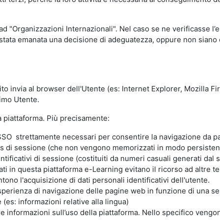
 ad "Organizzazioni Internazionali". Nel caso se ne verificasse l’
ia stata emanata una decisione di adeguatezza, oppure non siano d
ito invia al browser dell'Utente (es: Internet Explorer, Mozilla 
simo Utente.
la piattaforma. Più precisamente:
SO strettamente necessari per consentire la navigazione da part
s di sessione (che non vengono memorizzati in modo persistent
ntificativi di sessione (costituiti da numeri casuali generati dal
zzati in questa piattaforma e-Learning evitano il ricorso ad altre
ono l'acquisizione di dati personali identificativi dell'utente.
'esperienza di navigazione delle pagine web in funzione di una seri
(es: informazioni relative alla lingua)
are informazioni sull’uso della piattaforma. Nello specifico vengo