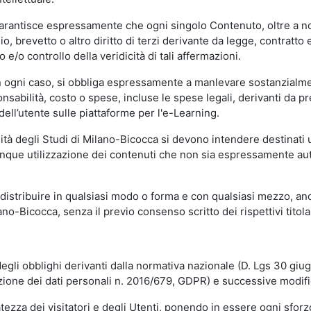
garantisce espressamente che ogni singolo Contenuto, oltre a no
hio, brevetto o altro diritto di terzi derivante da legge, contratt
/o controllo della veridicità di tali affermazioni.
in ogni caso, si obbliga espressamente a manlevare sostanzialme
abilità, costo o spese, incluse le spese legali, derivanti da pr
ell’utente sulle piattaforme per l'e-Learning.
sità degli Studi di Milano-Bicocca si devono intendere destinati
que utilizzazione dei contenuti che non sia espressamente autoriz
istribuire in qualsiasi modo o forma e con qualsiasi mezzo, anch
o-Bicocca, senza il previo consenso scritto dei rispettivi titolari
egli obblighi derivanti dalla normativa nazionale (D. Lgs 30 giu
zione dei dati personali n. 2016/679, GDPR) e successive modif
tezza dei visitatori e degli Utenti, ponendo in essere ogni sforzo