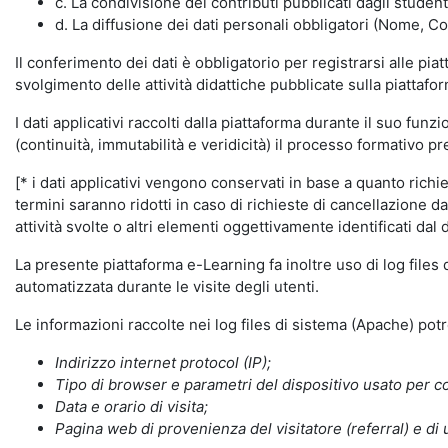
c. La condivisione dei contributi pubblicati dagli student
d. La diffusione dei dati personali obbligatori (Nome, Co
Il conferimento dei dati è obbligatorio per registrarsi alle pi
svolgimento delle attività didattiche pubblicate sulla piattafo
I dati applicativi raccolti dalla piattaforma durante il suo fu
(continuità, immutabilità e veridicità) il processo formativo pre
[* i dati applicativi vengono conservati in base a quanto richiest
termini saranno ridotti in caso di richieste di cancellazione d
attività svolte o altri elementi oggettivamente identificati dal 
La presente piattaforma e-Learning fa inoltre uso di log files
automatizzata durante le visite degli utenti.
Le informazioni raccolte nei log files di sistema (Apache) po
Indirizzo internet protocol (IP);
Tipo di browser e parametri del dispositivo usato per co
Data e orario di visita;
Pagina web di provenienza del visitatore (referral) e di 