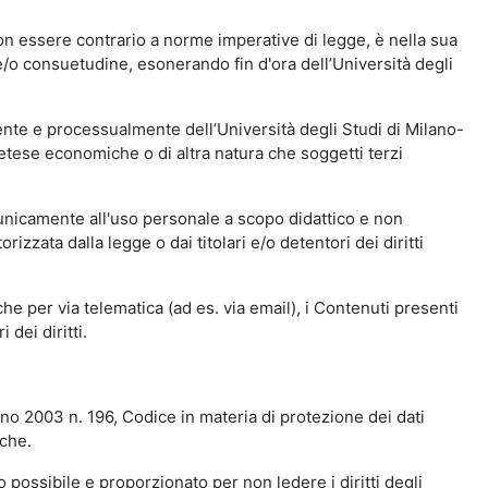
n essere contrario a norme imperative di legge, è nella sua
o e/o consuetudine, esonerando fin d'ora dell’Università degli
nte e processualmente dell’Università degli Studi di Milano-
etese economiche o di altra natura che soggetti terzi
 unicamente all'uso personale a scopo didattico e non
zata dalla legge o dai titolari e/o detentori dei diritti
e per via telematica (ad es. via email), i Contenuti presenti
 dei diritti.
gno 2003 n. 196, Codice in materia di protezione dei dati
iche.
 possibile e proporzionato per non ledere i diritti degli