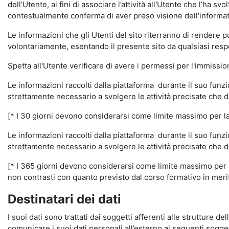
dell'Utente, ai fini di associare l’attività all'Utente che l’ha s
contestualmente conferma di aver preso visione dell'informat
Le informazioni che gli Utenti del sito riterranno di rendere 
volontariamente, esentando il presente sito da qualsiasi respon
Spetta all'Utente verificare di avere i permessi per l'immission
Le informazioni raccolti dalla piattaforma durante il suo funz
strettamente necessario a svolgere le attività precisate che d
[* I 30 giorni devono considerarsi come limite massimo per la c
Le informazioni raccolti dalla piattaforma durante il suo funzi
strettamente necessario a svolgere le attività precisate che d
[* I 365 giorni devono considerarsi come limite massimo per la
non contrasti con quanto previsto dal corso formativo in merito 
Destinatari dei dati
I suoi dati sono trattati dai soggetti afferenti alle strutture de
comunicare i suoi dati personali all’esterno ai seguenti soggett