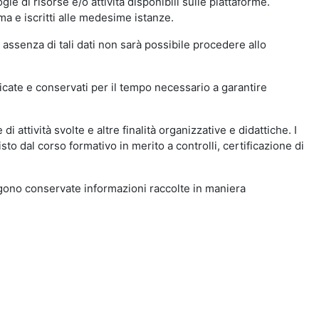
ie di risorse e/o attività disponibili sulle piattaforme.
ma e iscritti alle medesime istanze.
 assenza di tali dati non sarà possibile procedere allo
ndicate e conservati per il tempo necessario a garantire
i attività svolte e altre finalità organizzative e didattiche. I
to dal corso formativo in merito a controlli, certificazione di
engono conservate informazioni raccolte in maniera