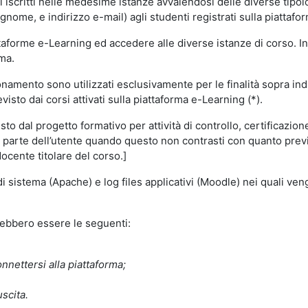
i iscritti nelle medesime istanze avvalendosi delle diverse tipolog
gnome, e indirizzo e-mail) agli studenti registrati sulla piattafor
attaforme e-Learning ed accedere alle diverse istanze di corso. In
rma.
nzionamento sono utilizzati esclusivamente per le finalità sopra i
visto dai corsi attivati sulla piattaforma e-Learning (*).
o dal progetto formativo per attività di controllo, certificazione d
a parte dell’utente quando questo non contrasti con quanto previs
docente titolare del corso.]
 di sistema (Apache) e log files applicativi (Moodle) nei quali v
trebbero essere le seguenti:
nnettersi alla piattaforma;
uscita.