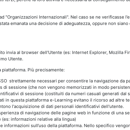
 ad "Organizzazioni Internazionali". Nel caso se ne verificasse l’
ia stata emanata una decisione di adeguatezza, oppure non siano d
ito invia al browser dell'Utente (es: Internet Explorer, Mozilla 
simo Utente.
la piattaforma. Più precisamente:
SO strettamente necessari per consentire la navigazione da part
s di sessione (che non vengono memorizzati in modo persistent
ntificativi di sessione (costituiti da numeri casuali generati dal
zzati in questa piattaforma e-Learning evitano il ricorso ad altre
ono l'acquisizione di dati personali identificativi dell'utente.
'esperienza di navigazione delle pagine web in funzione di una seri
(es: informazioni relative alla lingua)
are informazioni sull’uso della piattaforma. Nello specifico vengo