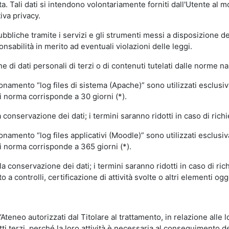
volta. Tali dati si intendono volontariamente forniti dall'Utente al 
iva privacy.
pubbliche tramite i servizi e gli strumenti messi a disposizione 
sabilità in merito ad eventuali violazioni delle leggi.
e di dati personali di terzi o di contenuti tutelati dalle norme na
ionamento “log files di sistema (Apache)” sono utilizzati esclusiv
i norma corrisponde a 30 giorni (*).
onservazione dei dati; i termini saranno ridotti in caso di richi
onamento “log files applicativi (Moodle)” sono utilizzati esclusi
i norma corrisponde a 365 giorni (*).
 conservazione dei dati; i termini saranno ridotti in caso di ri
a controlli, certificazione di attività svolte o altri elementi ogg
ll’Ateneo autorizzati dal Titolare al trattamento, in relazione alle
i terzi, perché la loro attività è necessaria al conseguimento del