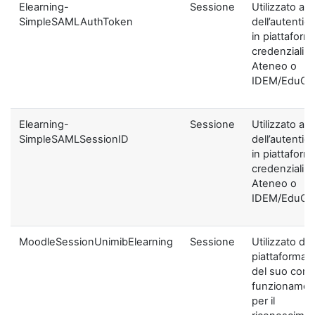
Elearning-
Sessione
Utilizzato ai f
SimpleSAMLAuthToken
dell’autentic
in piattaform
credenziali di
Ateneo o
IDEM/EduGA
Elearning-
Sessione
Utilizzato ai f
SimpleSAMLSessionID
dell’autentic
in piattaform
credenziali di
Ateneo o
IDEM/EduGA
MoodleSessionUnimibElearning
Sessione
Utilizzato dal
piattaforma ai
del suo corre
funzionamen
per il