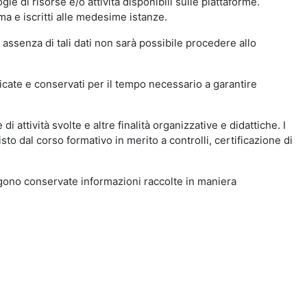
ie di risorse e/o attività disponibili sulle piattaforme.
ma e iscritti alle medesime istanze.
 assenza di tali dati non sarà possibile procedere allo
ndicate e conservati per il tempo necessario a garantire
i attività svolte e altre finalità organizzative e didattiche. I
to dal corso formativo in merito a controlli, certificazione di
engono conservate informazioni raccolte in maniera