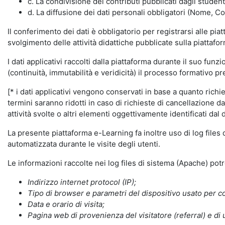
c. La condivisione dei contributi pubblicati dagli student
d. La diffusione dei dati personali obbligatori (Nome, Co
Il conferimento dei dati è obbligatorio per registrarsi alle pi
svolgimento delle attività didattiche pubblicate sulla piattafo
I dati applicativi raccolti dalla piattaforma durante il suo fu
(continuità, immutabilità e veridicità) il processo formativo pre
[* i dati applicativi vengono conservati in base a quanto richiest
termini saranno ridotti in caso di richieste di cancellazione d
attività svolte o altri elementi oggettivamente identificati dal 
La presente piattaforma e-Learning fa inoltre uso di log files
automatizzata durante le visite degli utenti.
Le informazioni raccolte nei log files di sistema (Apache) po
Indirizzo internet protocol (IP);
Tipo di browser e parametri del dispositivo usato per co
Data e orario di visita;
Pagina web di provenienza del visitatore (referral) e di 