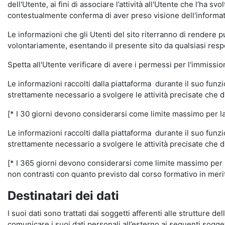
dell'Utente, ai fini di associare l’attività all'Utente che l’ha s
contestualmente conferma di aver preso visione dell'informat
Le informazioni che gli Utenti del sito riterranno di rendere 
volontariamente, esentando il presente sito da qualsiasi respon
Spetta all'Utente verificare di avere i permessi per l'immission
Le informazioni raccolti dalla piattaforma durante il suo funz
strettamente necessario a svolgere le attività precisate che d
[* I 30 giorni devono considerarsi come limite massimo per la c
Le informazioni raccolti dalla piattaforma durante il suo funzi
strettamente necessario a svolgere le attività precisate che d
[* I 365 giorni devono considerarsi come limite massimo per la
non contrasti con quanto previsto dal corso formativo in merito 
Destinatari dei dati
I suoi dati sono trattati dai soggetti afferenti alle strutture de
comunicare i suoi dati personali all’esterno ai seguenti soggett