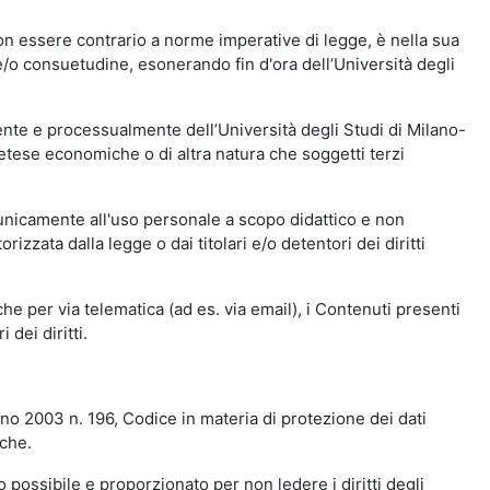
n essere contrario a norme imperative di legge, è nella sua
o e/o consuetudine, esonerando fin d'ora dell’Università degli
nte e processualmente dell’Università degli Studi di Milano-
etese economiche o di altra natura che soggetti terzi
 unicamente all'uso personale a scopo didattico e non
zata dalla legge o dai titolari e/o detentori dei diritti
e per via telematica (ad es. via email), i Contenuti presenti
 dei diritti.
gno 2003 n. 196, Codice in materia di protezione dei dati
iche.
 possibile e proporzionato per non ledere i diritti degli