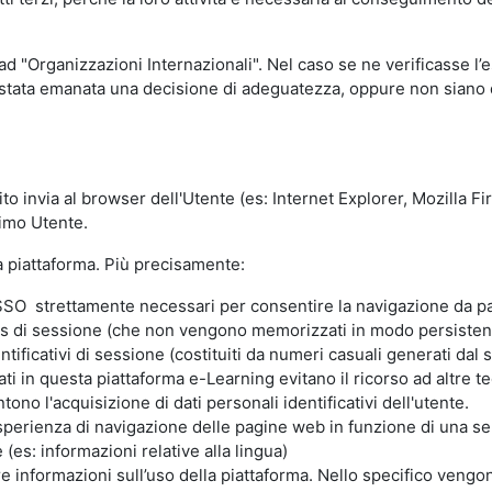
 ad "Organizzazioni Internazionali". Nel caso se ne verificasse l’
ia stata emanata una decisione di adeguatezza, oppure non siano d
ito invia al browser dell'Utente (es: Internet Explorer, Mozilla 
simo Utente.
la piattaforma. Più precisamente:
SO strettamente necessari per consentire la navigazione da part
s di sessione (che non vengono memorizzati in modo persistent
ntificativi di sessione (costituiti da numeri casuali generati dal
zzati in questa piattaforma e-Learning evitano il ricorso ad altre
ono l'acquisizione di dati personali identificativi dell'utente.
'esperienza di navigazione delle pagine web in funzione di una seri
(es: informazioni relative alla lingua)
are informazioni sull’uso della piattaforma. Nello specifico vengo