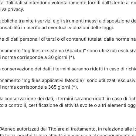
volta. Tali dati si intendono volontariamente forniti dall'Utente al 
iva privacy.
pubbliche tramite i servizi e gli strumenti messi a disposizione 
sabilità in merito ad eventuali violazioni delle leggi.
e di dati personali di terzi o di contenuti tutelati dalle norme na
ionamento “log files di sistema (Apache)” sono utilizzati esclusiv
i norma corrisponde a 30 giorni (*).
onservazione dei dati; i termini saranno ridotti in caso di richi
onamento “log files applicativi (Moodle)” sono utilizzati esclusi
i norma corrisponde a 365 giorni (*).
 conservazione dei dati; i termini saranno ridotti in caso di ri
a controlli, certificazione di attività svolte o altri elementi ogg
ll’Ateneo autorizzati dal Titolare al trattamento, in relazione alle
i terzi, perché la loro attività è necessaria al conseguimento del