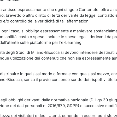
garantisce espressamente che ogni singolo Contenuto, oltre a no
hio, brevetto o altro diritto di terzi derivante da legge, contratt
/o controllo della veridicità di tali affermazioni.
in ogni caso, si obbliga espressamente a manlevare sostanzialme
abilità, costo o spese, incluse le spese legali, derivanti da pr
ell’utente sulle piattaforme per l'e-Learning.
sità degli Studi di Milano-Bicocca si devono intendere destinati
que utilizzazione dei contenuti che non sia espressamente autoriz
istribuire in qualsiasi modo o forma e con qualsiasi mezzo, anch
o-Bicocca, senza il previo consenso scritto dei rispettivi titolari
egli obblighi derivanti dalla normativa nazionale (D. Lgs 30 giu
zione dei dati personali n. 2016/679, GDPR) e successive modif
tezza dei visitatori e degli Utenti, ponendo in essere ogni sforzo