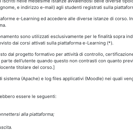
i iscritti nelle medesime istanze avvalendosi delle diverse tipolog
gnome, e indirizzo e-mail) agli studenti registrati sulla piattafor
attaforme e-Learning ed accedere alle diverse istanze di corso. In
rma.
nzionamento sono utilizzati esclusivamente per le finalità sopra i
visto dai corsi attivati sulla piattaforma e-Learning (*).
o dal progetto formativo per attività di controllo, certificazione d
a parte dell’utente quando questo non contrasti con quanto previs
docente titolare del corso.]
 di sistema (Apache) e log files applicativi (Moodle) nei quali v
trebbero essere le seguenti:
nnettersi alla piattaforma;
uscita.