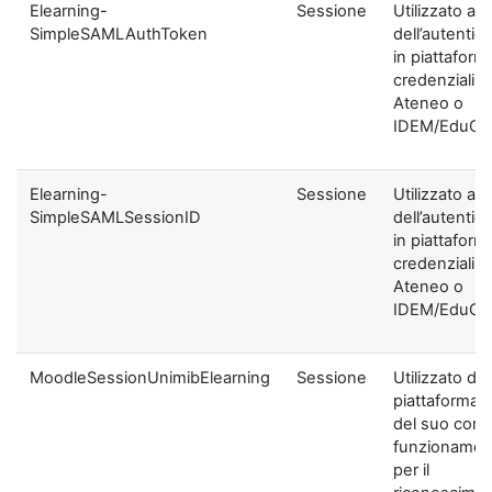
Elearning-
Sessione
Utilizzato ai f
SimpleSAMLAuthToken
dell’autentic
in piattaform
credenziali di
Ateneo o
IDEM/EduGA
Elearning-
Sessione
Utilizzato ai f
SimpleSAMLSessionID
dell’autentic
in piattaform
credenziali di
Ateneo o
IDEM/EduGA
MoodleSessionUnimibElearning
Sessione
Utilizzato dal
piattaforma ai
del suo corre
funzionamen
per il