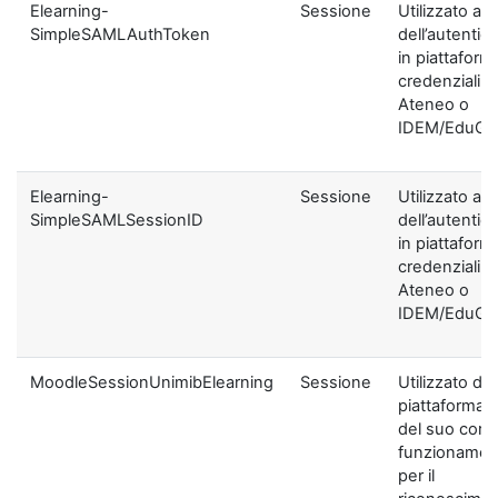
Elearning-
Sessione
Utilizzato ai f
SimpleSAMLAuthToken
dell’autentic
in piattaform
credenziali di
Ateneo o
IDEM/EduGA
Elearning-
Sessione
Utilizzato ai f
SimpleSAMLSessionID
dell’autentic
in piattaform
credenziali di
Ateneo o
IDEM/EduGA
MoodleSessionUnimibElearning
Sessione
Utilizzato dal
piattaforma ai
del suo corre
funzionamen
per il